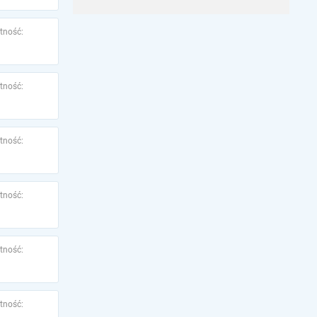
tność:
tność:
tność:
tność:
tność:
tność: