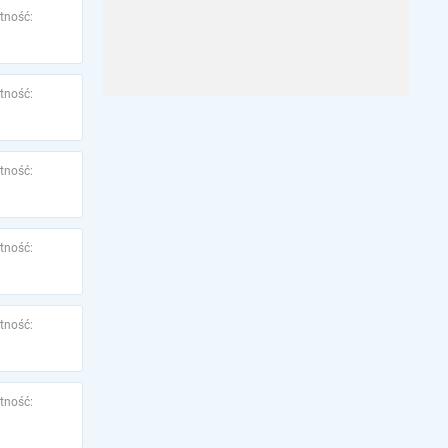
tność:
tność:
tność:
tność:
tność:
tność: