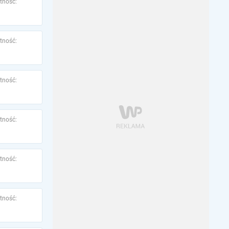
tność:
tność:
tność:
tność:
tność:
tność: