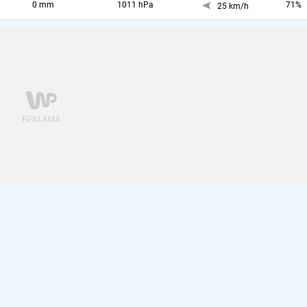
0 mm
1011 hPa
71%
25 km/h