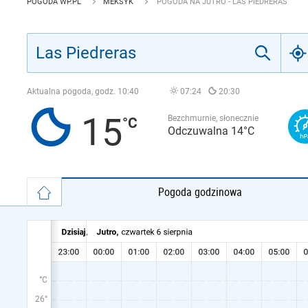
POGODA WP.PL
MEKSYK
POGODA NA JUTRO - LAS PIEDRERAS
Aktualna pogoda, godz.
10:40
07:24
20:30
15
Bezchmurnie, słonecznie
Odczuwalna 14°C
Pogoda godzinowa
°C
26°