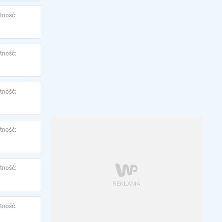
tność:
tność:
tność:
tność:
tność:
tność: