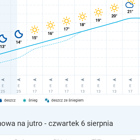
deszcz
śnieg
deszcz ze śniegiem
owa na jutro
- czwartek 6 sierpnia