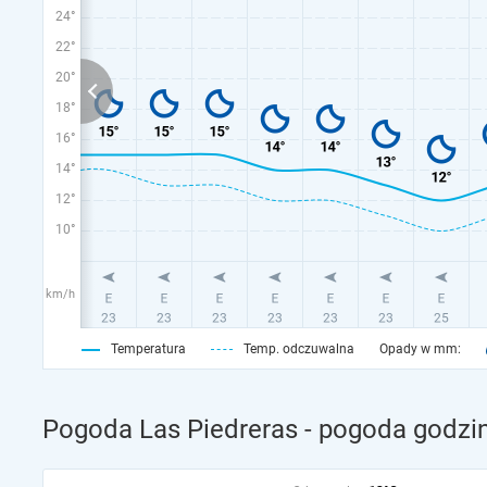
24°
22°
20°
18°
16°
14°
12°
10°
km/h
Temperatura
Temp. odczuwalna
Opady w mm:
Pogoda Las Piedreras - pogoda godzin