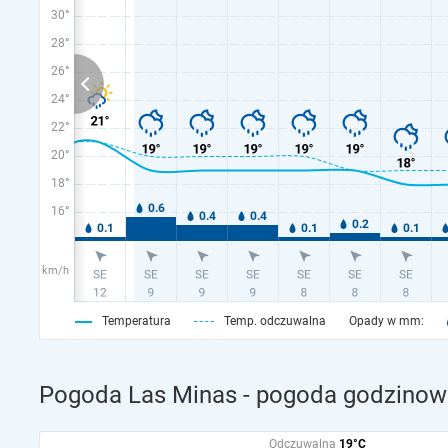
30°
28°
26°
24°
22°
20°
18°
16°
km/h
Temperatura
Temp. odczuwalna
Opady w mm:
Pogoda Las Minas - pogoda godzinowa
Odczuwalna
19°C