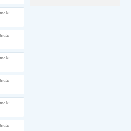
tność:
tność:
tność:
tność:
tność:
tność: