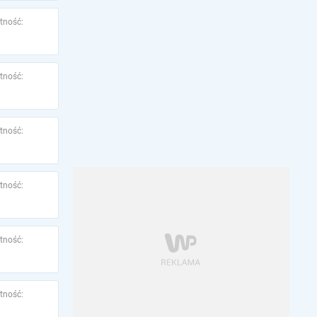
tność:
tność:
tność:
tność:
tność:
tność: