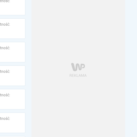
tność:
tność:
tność:
tność:
tność:
tność: