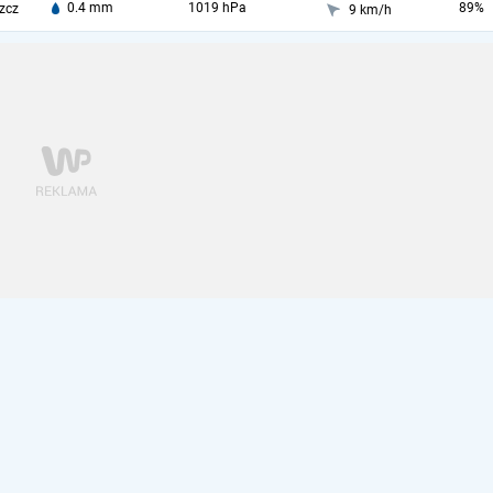
0.4 mm
1019 hPa
89%
zcz
9 km/h