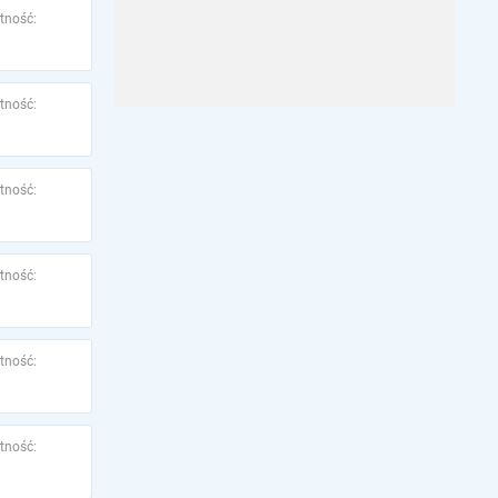
tność:
tność:
tność:
tność:
tność:
tność: