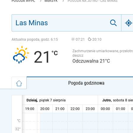
POGODA WP.PL
MEKSYK
POGODA NA JUTRO - LAS MINAS
Aktualna pogoda, godz.
6:15
07:21
20:10
21
Zachmurzenie umiarkowane, przelotn
deszcz
Odczuwalna 21°C
Pogoda godzinowa
°C
32°