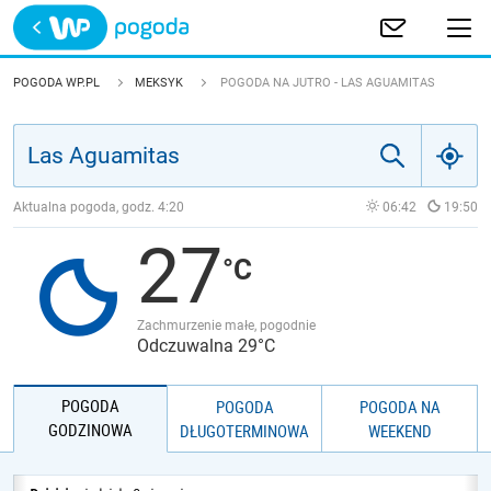
Trwa ładowanie
POLSKA
POGODA WP.PL
MEKSYK
POGODA NA JUTRO - LAS AGUAMITAS
EUROPA
ŚWIAT
Aktualna pogoda, godz.
4:20
06:42
19:50
27
JAKOŚĆ POWIETRZA
Zachmurzenie małe, pogodnie
Odczuwalna 29°C
POGODA
POGODA
POGODA NA
GODZINOWA
DŁUGOTERMINOWA
WEEKEND