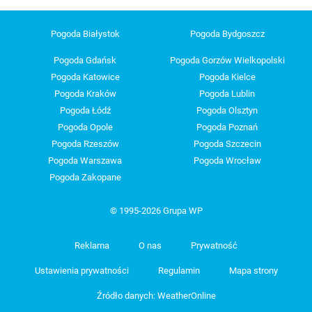
Pogoda Białystok
Pogoda Bydgoszcz
Pogoda Gdańsk
Pogoda Gorzów Wielkopolski
Pogoda Katowice
Pogoda Kielce
Pogoda Kraków
Pogoda Lublin
Pogoda Łódź
Pogoda Olsztyn
Pogoda Opole
Pogoda Poznań
Pogoda Rzeszów
Pogoda Szczecin
Pogoda Warszawa
Pogoda Wrocław
Pogoda Zakopane
© 1995-2026 Grupa WP
Reklama
O nas
Prywatność
Ustawienia prywatności
Regulamin
Mapa strony
Źródło danych: WeatherOnline