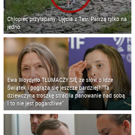
Chłopiec przyłapany. Ujęcia z Tatr. Patrzą tylko na
jedno
Ewa Woydyłło TŁUMACZY SIĘ ze słów o Idze
Świątek i pogrąża się jeszcze bardziej? "Ta
dziewczyna troszkę straciła panowanie nad sobą.
I to nie jest pogardliwe"