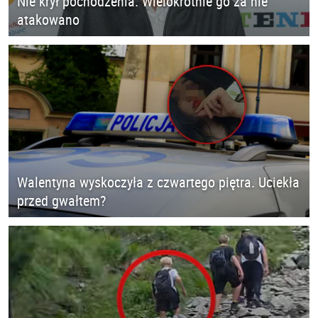
Nie krył pochodzenia. Wielokrotnie go za nie
atakowano
Walentyna wyskoczyła z czwartego piętra. Uciekła
przed gwałtem?