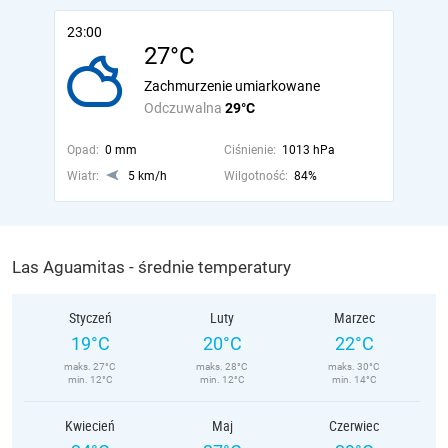
23:00
27°C
Zachmurzenie umiarkowane
Odczuwalna
29°C
Opad:
0 mm
Ciśnienie:
1013 hPa
Wiatr:
5 km/h
Wilgotność:
84%
Las Aguamitas - średnie temperatury
Styczeń
Luty
Marzec
19°C
20°C
22°C
maks. 27°C
maks. 28°C
maks. 30°C
min. 12°C
min. 12°C
min. 14°C
Kwiecień
Maj
Czerwiec