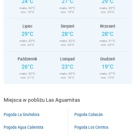
24°C
27°C
29°C
maks. 33°C
maks. 35°C
maks. 35°C
min. 16°C
min. 19°C
min. 23°C
Lipiec
Sierpień
Wrzesień
29°C
28°C
28°C
maks. 33°C
maks. 32°C
maks. 31°C
min. 24°C
min. 24°C
min. 24°C
Październik
Listopad
Grudzień
26°C
23°C
19°C
maks. 32°C
maks. 30°C
maks. 27°C
min. 21°C
min. 16°C
min. 13°C
Miejsca w pobliżu Las Aguamitas
Pogoda La Gruñidora
Pogoda Culiacán
Pogoda Agua Calientita
Pogoda Los Cerritos