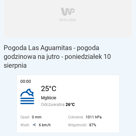
Pogoda Las Aguamitas - pogoda
godzinowa na jutro
- poniedziałek 10
sierpnia
00:00
25°C
Mgliście
Odczuwalna
26°C
Opad:
0 mm
Ciśnienie:
1011 hPa
Wiatr:
6 km/h
Wilgotność:
87%