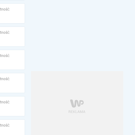
tność:
tność:
tność:
tność:
tność:
tność: