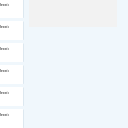
tność:
tność:
tność:
tność:
tność:
tność: