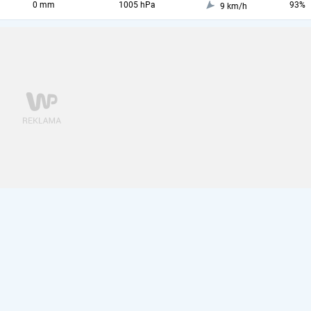
0 mm
1005 hPa
93%
9 km/h