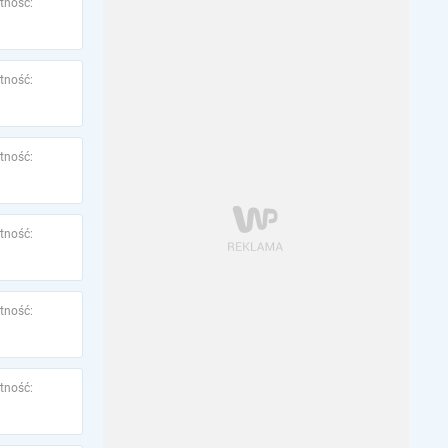
tność:
tność:
tność:
tność:
tność:
tność: