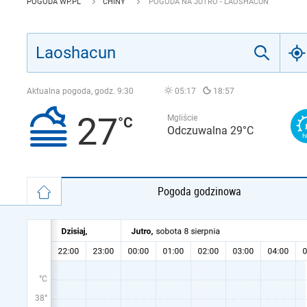
POGODA WP.PL
CHINY
POGODA NA JUTRO - LAOSHACUN
Aktualna pogoda, godz.
9:30
05:17
18:57
27
Mgliście
Odczuwalna 29°C
Pogoda godzinowa
°C
38°