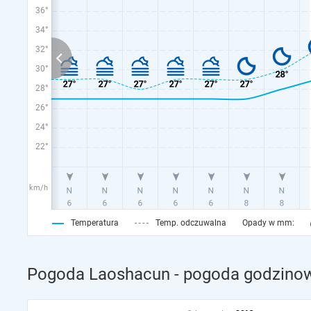
36°
34°
32°
30°
28°
26°
24°
22°
km/h
Temperatura
Temp. odczuwalna
Opady w mm:
Pogoda Laoshacun - pogoda godzinow