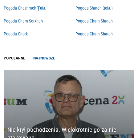
Pogoda Cheshmeh Ţalā
Pogoda Shīneh Qolā’ī
Pogoda Cham Sorkheh
Pogoda Cham Shīneh
Pogoda Chork
Pogoda Cham Shateh
POPULARNE
NAJNOWSZE
Nie krył pochodzenia. Wielokrotnie go za nie
atakowano