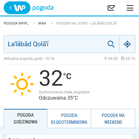
Trwa ładowanie
POLSKA
POGODA WP.PL
IRAN
POGODA NA JUTRO - LA‘LĀBĀD QOLĀ’Ī
EUROPA
ŚWIAT
Aktualna pogoda, godz.
10:18
06:35
20:15
32
JAKOŚĆ POWIETRZA
Zachmurzenie małe, pogodnie
Odczuwalna 35°C
POGODA
POGODA
POGODA NA
GODZINOWA
DŁUGOTERMINOWA
WEEKEND