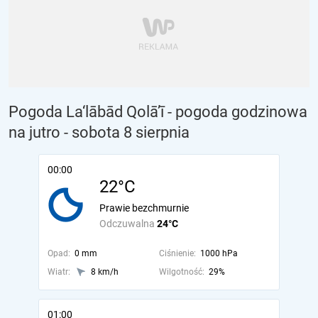
Pogoda La‘lābād Qolā’ī - pogoda godzinowa
na jutro
- sobota 8 sierpnia
00:00
22°C
Prawie bezchmurnie
Odczuwalna
24°C
Opad:
0 mm
Ciśnienie:
1000 hPa
Wiatr:
8 km/h
Wilgotność:
29%
01:00