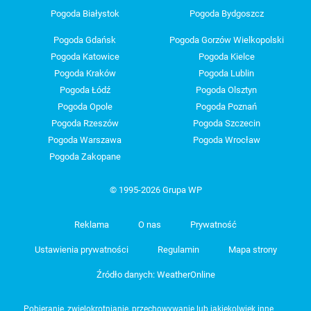
Pogoda Białystok
Pogoda Bydgoszcz
Pogoda Gdańsk
Pogoda Gorzów Wielkopolski
Pogoda Katowice
Pogoda Kielce
Pogoda Kraków
Pogoda Lublin
Pogoda Łódź
Pogoda Olsztyn
Pogoda Opole
Pogoda Poznań
Pogoda Rzeszów
Pogoda Szczecin
Pogoda Warszawa
Pogoda Wrocław
Pogoda Zakopane
© 1995-2026 Grupa WP
Reklama
O nas
Prywatność
Ustawienia prywatności
Regulamin
Mapa strony
Źródło danych: WeatherOnline
Pobieranie, zwielokrotnianie, przechowywanie lub jakiekolwiek inne