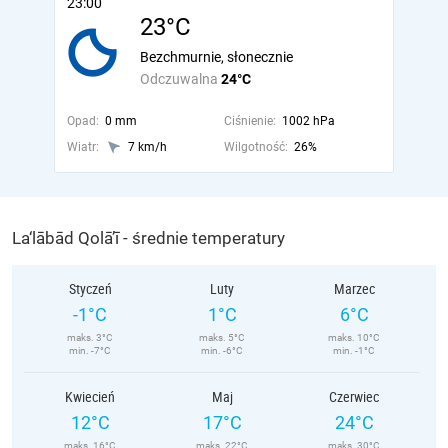
23:00
23°C
Bezchmurnie, słonecznie
Odczuwalna
24°C
Opad:
0 mm
Ciśnienie:
1002 hPa
Wiatr:
7 km/h
Wilgotność:
26%
La‘lābād Qolā’ī - średnie temperatury
Styczeń
Luty
Marzec
-1°C
1°C
6°C
maks. 3°C
maks. 5°C
maks. 10°C
min. -7°C
min. -6°C
min. -1°C
Kwiecień
Maj
Czerwiec
12°C
17°C
24°C
maks. 16°C
maks. 22°C
maks. 30°C