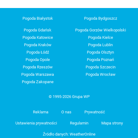
Pogoda Białystok
Pogoda Bydgoszcz
Pogoda Gdańsk
Pogoda Gorzów Wielkopolski
Pogoda Katowice
Pogoda Kielce
Pogoda Kraków
Pogoda Lublin
Pogoda Łódź
Pogoda Olsztyn
Pogoda Opole
Pogoda Poznań
Pogoda Rzeszów
Pogoda Szczecin
Pogoda Warszawa
Pogoda Wrocław
Pogoda Zakopane
© 1995-2026 Grupa WP
Reklama
O nas
Prywatność
Ustawienia prywatności
Regulamin
Mapa strony
Źródło danych: WeatherOnline