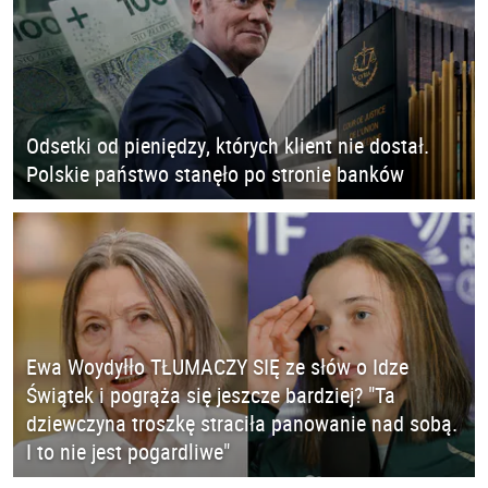
Odsetki od pieniędzy, których klient nie dostał.
Polskie państwo stanęło po stronie banków
Ewa Woydyłło TŁUMACZY SIĘ ze słów o Idze
Świątek i pogrąża się jeszcze bardziej? "Ta
dziewczyna troszkę straciła panowanie nad sobą.
I to nie jest pogardliwe"