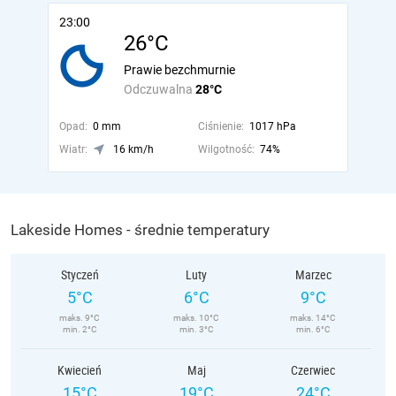
23:00
26°C
Prawie bezchmurnie
Odczuwalna
28°C
Opad:
0 mm
Ciśnienie:
1017 hPa
Wiatr:
16 km/h
Wilgotność:
74%
Lakeside Homes - średnie temperatury
Styczeń
Luty
Marzec
5°C
6°C
9°C
maks. 9°C
maks. 10°C
maks. 14°C
min. 2°C
min. 3°C
min. 6°C
Kwiecień
Maj
Czerwiec
15°C
19°C
24°C