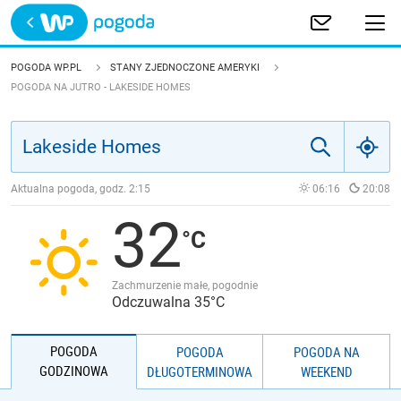
Trwa ładowanie
POLSKA
POGODA WP.PL
STANY ZJEDNOCZONE AMERYKI
POGODA NA JUTRO - LAKESIDE HOMES
EUROPA
ŚWIAT
Aktualna pogoda, godz.
2:15
06:16
20:08
JAKOŚĆ POWIETRZA
32
Zachmurzenie małe, pogodnie
Odczuwalna 35°C
POGODA
POGODA
POGODA NA
GODZINOWA
DŁUGOTERMINOWA
WEEKEND