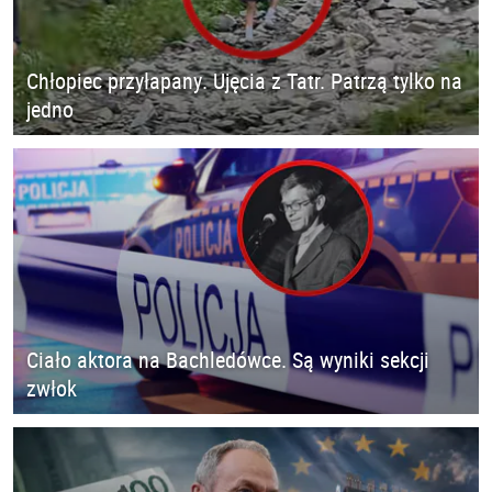
Chłopiec przyłapany. Ujęcia z Tatr. Patrzą tylko na
jedno
Ciało aktora na Bachledówce. Są wyniki sekcji
zwłok