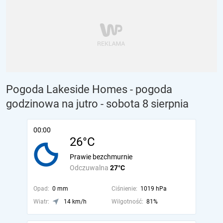
Pogoda Lakeside Homes - pogoda
godzinowa na jutro
- sobota 8 sierpnia
00:00
26°C
Prawie bezchmurnie
Odczuwalna
27°C
Opad:
0 mm
Ciśnienie:
1019 hPa
Wiatr:
14 km/h
Wilgotność:
81%