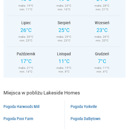
maks. 19°C
maks. 23°C
maks. 28°C
min. 11°C
min. 16°C
min. 21°C
Lipiec
Sierpień
Wrzesień
26°C
25°C
23°C
maks. 30°C
maks. 29°C
maks. 26°C
min. 23°C
min. 23°C
min. 20°C
Październik
Listopad
Grudzień
17°C
11°C
7°C
maks. 21°C
maks. 15°C
maks. 11°C
min. 14°C
min. 8°C
min. 4°C
Miejsca w pobliżu Lakeside Homes
Pogoda Harwoods Mill
Pogoda Yorkville
Pogoda Poor Farm
Pogoda Dalbytown