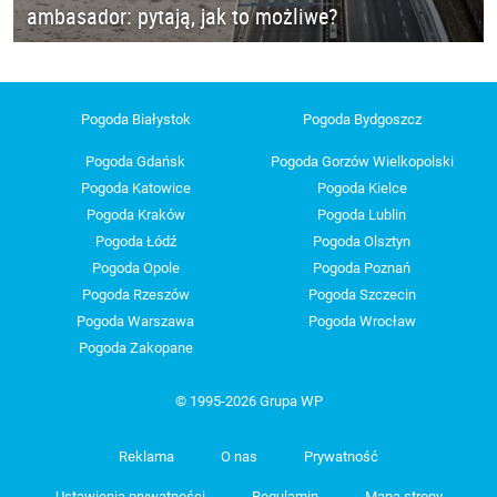
ambasador: pytają, jak to możliwe?
Pogoda Białystok
Pogoda Bydgoszcz
Pogoda Gdańsk
Pogoda Gorzów Wielkopolski
Pogoda Katowice
Pogoda Kielce
Pogoda Kraków
Pogoda Lublin
Pogoda Łódź
Pogoda Olsztyn
Pogoda Opole
Pogoda Poznań
Pogoda Rzeszów
Pogoda Szczecin
Pogoda Warszawa
Pogoda Wrocław
Pogoda Zakopane
© 1995-2026 Grupa WP
Reklama
O nas
Prywatność
Ustawienia prywatności
Regulamin
Mapa strony