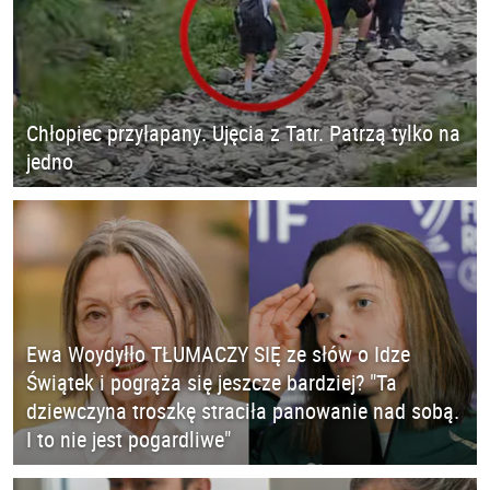
Chłopiec przyłapany. Ujęcia z Tatr. Patrzą tylko na
jedno
Ewa Woydyłło TŁUMACZY SIĘ ze słów o Idze
Świątek i pogrąża się jeszcze bardziej? "Ta
dziewczyna troszkę straciła panowanie nad sobą.
I to nie jest pogardliwe"