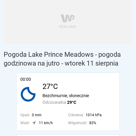
Pogoda Lake Prince Meadows - pogoda
godzinowa na jutro
- wtorek 11 sierpnia
00:00
27°C
Bezchmurnie, słonecznie
Odczuwalna
29°C
Opad:
0 mm
Ciśnienie:
1014 hPa
Wiatr:
11 km/h
Wilgotność:
83%