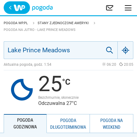
Trwa ładowanie
POLSKA
POGODA WP.PL
STANY ZJEDNOCZONE AMERYKI
POGODA NA JUTRO - LAKE PRINCE MEADOWS
EUROPA
ŚWIAT
Aktualna pogoda, godz.
1:54
06:20
20:05
JAKOŚĆ POWIETRZA
25
Bezchmurnie, słonecznie
Odczuwalna 27°C
POGODA
POGODA
POGODA NA
GODZINOWA
DŁUGOTERMINOWA
WEEKEND