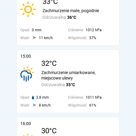
33°C
Zachmurzenie małe, pogodnie
Odczuwalna
36°C
Opad:
0 mm
Ciśnienie:
1012 hPa
Wiatr:
11 km/h
Wilgotność:
57%
15:00
32°C
Zachmurzenie umiarkowane,
miejscowe ulewy
Odczuwalna
35°C
Opad:
3.8 mm
Ciśnienie:
1011 hPa
Wiatr:
8 km/h
Wilgotność:
61%
16:00
30°C