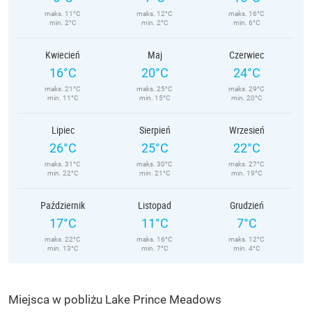
maks. 11°C
maks. 12°C
maks. 16°C
min. 2°C
min. 2°C
min. 6°C
Kwiecień
Maj
Czerwiec
16°C
20°C
24°C
maks. 21°C
maks. 25°C
maks. 29°C
min. 11°C
min. 15°C
min. 20°C
Lipiec
Sierpień
Wrzesień
26°C
25°C
22°C
maks. 31°C
maks. 30°C
maks. 27°C
min. 22°C
min. 21°C
min. 19°C
Październik
Listopad
Grudzień
17°C
11°C
7°C
maks. 22°C
maks. 16°C
maks. 12°C
min. 13°C
min. 7°C
min. 4°C
Miejsca w pobliżu Lake Prince Meadows