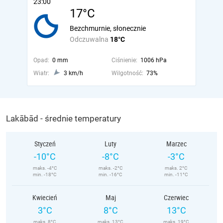
23:00
17°C
Bezchmurnie, słonecznie
Odczuwalna
18°C
Opad:
0 mm
Ciśnienie:
1006 hPa
Wiatr:
3 km/h
Wilgotność:
73%
Lakābād - średnie temperatury
Styczeń
Luty
Marzec
-10°C
-8°C
-3°C
maks. -4°C
maks. -2°C
maks. 2°C
min. -18°C
min. -16°C
min. -11°C
Kwiecień
Maj
Czerwiec
3°C
8°C
13°C
maks. 8°C
maks. 13°C
maks. 19°C