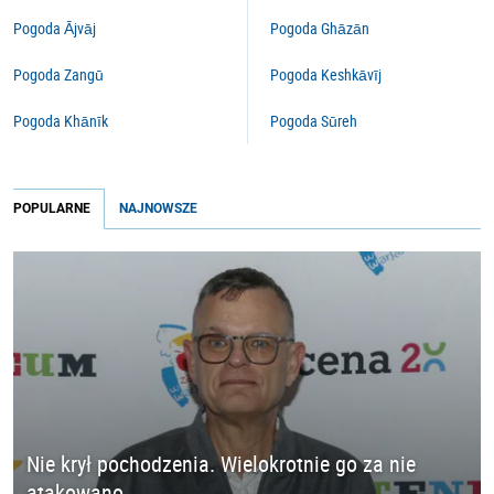
Pogoda Ājvāj
Pogoda Ghāzān
Pogoda Zangū
Pogoda Keshkāvīj
Pogoda Khānīk
Pogoda Sūreh
POPULARNE
NAJNOWSZE
Nie krył pochodzenia. Wielokrotnie go za nie
atakowano