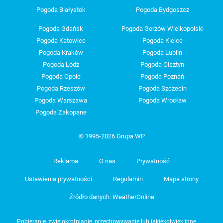
Pogoda Białystok
Pogoda Bydgoszcz
Pogoda Gdańsk
Pogoda Gorzów Wielkopolski
Pogoda Katowice
Pogoda Kielce
Pogoda Kraków
Pogoda Lublin
Pogoda Łódź
Pogoda Olsztyn
Pogoda Opole
Pogoda Poznań
Pogoda Rzeszów
Pogoda Szczecin
Pogoda Warszawa
Pogoda Wrocław
Pogoda Zakopane
© 1995-2026 Grupa WP
Reklama
O nas
Prywatność
Ustawienia prywatności
Regulamin
Mapa strony
Źródło danych: WeatherOnline
Pobieranie, zwielokrotnianie, przechowywanie lub jakiekolwiek inne