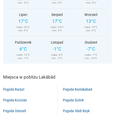
min. -5°C
min. 0°C
min. 5°C
Lipiec
Sierpień
Wrzesień
17°C
17°C
13°C
maks. 23°C
maks. 24°C
maks. 19°C
min. 9°C
min. 9°C
min. 5°C
Październik
Listopad
Grudzień
6°C
-1°C
-7°C
maks. 12°C
maks. 4°C
maks. -1°C
min. -1°C
min. -7°C
min. -14°C
Miejsca w pobliżu Lakābād
Pogoda Barāzī
Pogoda Bastakābād
Pogoda Kūrūrān
Pogoda Sūlīnk
Pogoda Ostūreh
Pogoda ‘Abdī Beyk