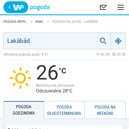
Trwa ładowanie
POLSKA
POGODA WP.PL
IRAN
POGODA NA JUTRO - LAKĀBĀD
EUROPA
ŚWIAT
Aktualna pogoda, godz.
9:51
06:39
20:38
26
JAKOŚĆ POWIETRZA
Bezchmurnie, słonecznie
Odczuwalna 28°C
POGODA
POGODA
POGODA NA
GODZINOWA
DŁUGOTERMINOWA
WEEKEND