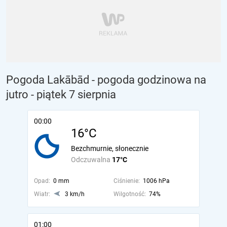
Pogoda Lakābād - pogoda godzinowa na
jutro
- piątek 7 sierpnia
00:00
16°C
Bezchmurnie, słonecznie
Odczuwalna
17°C
Opad:
0 mm
Ciśnienie:
1006 hPa
Wiatr:
3 km/h
Wilgotność:
74%
01:00