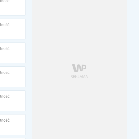
tność:
tność:
tność:
tność:
tność:
tność: