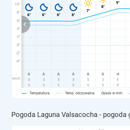
10°
8°
6°
4°
2°
0°
-2°
-4°
km/h
Temperatura
Temp. odczuwalna
Opady w mm:
Pogoda Laguna Valsacocha - pogoda g