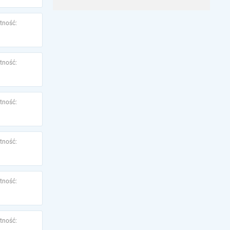
tność:
tność:
tność:
tność:
tność:
tność: