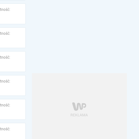
tność:
tność:
tność:
tność:
tność:
tność: