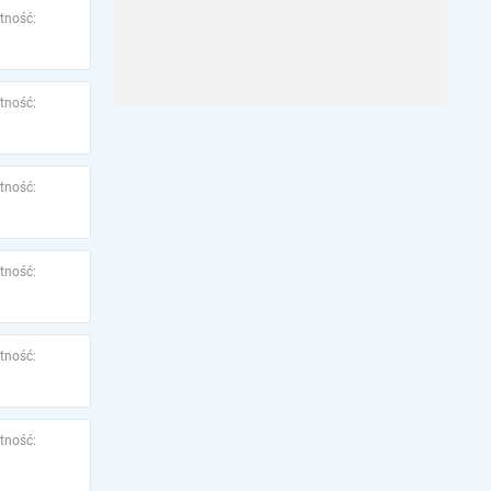
tność:
tność:
tność:
tność:
tność:
tność: