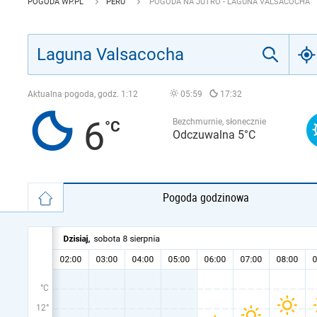
POGODA WP.PL
PERU
POGODA NA JUTRO - LAGUNA VALSACOCHA
Aktualna pogoda, godz.
1:12
05:59
17:32
6
Bezchmurnie, słonecznie
Odczuwalna 5°C
Pogoda godzinowa
°C
12°