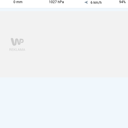
0 mm
1027 hPa
94%
6 km/h