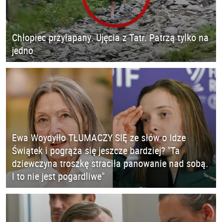
Chłopiec przyłapany. Ujęcia z Tatr. Patrzą tylko na
jedno
Ewa Woydyłło TŁUMACZY SIĘ ze słów o Idze
Świątek i pogrąża się jeszcze bardziej? "Ta
dziewczyna troszkę straciła panowanie nad sobą.
I to nie jest pogardliwe"