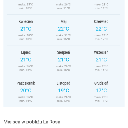
maks. 25°C
maks. 26°C
maks. 28°C
min. 10°C
min. 11°C
min. 11°C
Kwiecień
Maj
Czerwiec
21°C
22°C
22°C
maks. 30°C
maks. 31°C
maks. 28°C
min. 13°C
min. 15°C
min. 17°C
Lipiec
Sierpień
Wrzesień
21°C
21°C
21°C
maks. 26°C
maks. 26°C
maks. 25°C
min. 16°C
min. 16°C
min. 16°C
Październik
Listopad
Grudzień
20°C
19°C
17°C
maks. 26°C
maks. 26°C
maks. 25°C
min. 16°C
min. 13°C
min. 11°C
Miejsca w pobliżu La Rosa