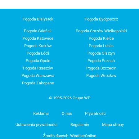
Pogoda Białystok
Pogoda Bydgoszcz
Pogoda Gdańsk
Pogoda Gorzów Wielkopolski
Pogoda Katowice
Pogoda Kielce
Pogoda Kraków
Pogoda Lublin
Pogoda Łódź
Pogoda Olsztyn
Pogoda Opole
Pogoda Poznań
Pogoda Rzeszów
Pogoda Szczecin
Pogoda Warszawa
Pogoda Wrocław
Pogoda Zakopane
© 1995-2026 Grupa WP
Reklama
O nas
Prywatność
Ustawienia prywatności
Regulamin
Mapa strony
Źródło danych: WeatherOnline