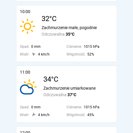
10:00
32°C
Zachmurzenie małe, pogodnie
Odczuwalna
35°C
Opad:
0 mm
Ciśnienie:
1015 hPa
Wiatr:
4 km/h
Wilgotność:
52%
11:00
34°C
Zachmurzenie umiarkowane
Odczuwalna
37°C
Opad:
0 mm
Ciśnienie:
1015 hPa
Wiatr:
4 km/h
Wilgotność:
45%
12:00