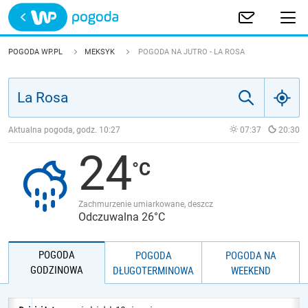
Trwa ładowanie
POLSKA
POGODA WP.PL
MEKSYK
POGODA NA JUTRO - LA ROSA
EUROPA
ŚWIAT
Aktualna pogoda, godz.
10:27
07:37
20:30
24
JAKOŚĆ POWIETRZA
Zachmurzenie umiarkowane, deszcz
Odczuwalna 26°C
POGODA
POGODA
POGODA NA
GODZINOWA
DŁUGOTERMINOWA
WEEKEND