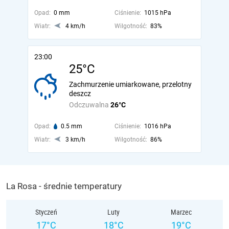
Opad:
0 mm
Ciśnienie:
1015 hPa
Wiatr:
4 km/h
Wilgotność:
83%
23:00
25°C
Zachmurzenie umiarkowane, przelotny
deszcz
Odczuwalna
26°C
Opad:
0.5 mm
Ciśnienie:
1016 hPa
Wiatr:
3 km/h
Wilgotność:
86%
La Rosa - średnie temperatury
Styczeń
Luty
Marzec
17°C
18°C
19°C