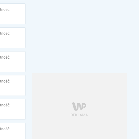
tność:
tność:
tność:
tność:
tność:
tność: