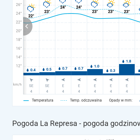
26°
24°
22°
20°
18°
16°
14°
12°
km/h
Temperatura
Temp. odczuwalna
Opady w mm:
Pogoda La Represa - pogoda godzinow