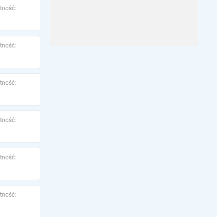
tność:
tność:
tność:
tność:
tność:
tność: