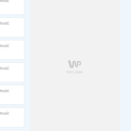
tność:
tność:
tność:
tność:
tność:
tność: