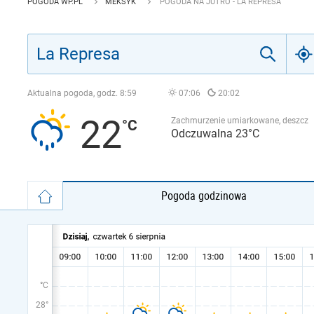
POGODA WP.PL
MEKSYK
POGODA NA JUTRO - LA REPRESA
Aktualna pogoda, godz.
8:59
07:06
20:02
22
Zachmurzenie umiarkowane, deszcz
Odczuwalna 23°C
Pogoda godzinowa
°C
28°