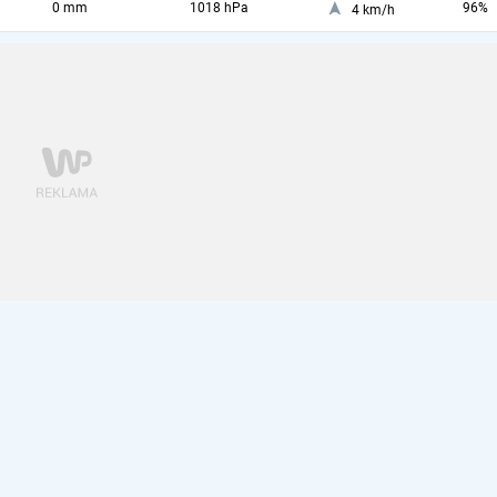
0 mm
1018 hPa
96%
4 km/h