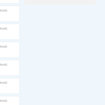
tność:
tność:
tność:
tność:
tność:
tność: