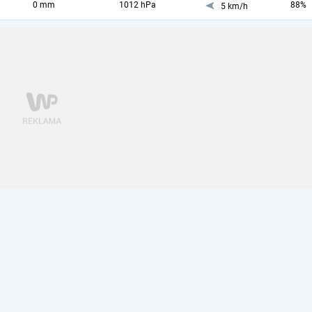
0 mm
1012 hPa
88%
5 km/h