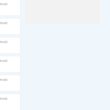
tność:
tność:
tność:
tność:
tność:
tność: