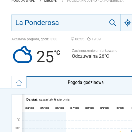
POGODA WP.PL
MEKSYK
POGODA NA JUTRO - LA PONDEROSA
Aktualna pogoda, godz.
3:00
06:55
19:39
25
Zachmurzenie umiarkowane
Odczuwalna 26°C
Pogoda godzinowa
°C
38°