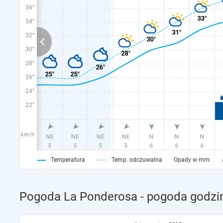
36°
34°
32°
30°
28°
26°
24°
22°
km/h
Temperatura
Temp. odczuwalna
Opady w mm:
Pogoda La Ponderosa - pogoda godzin