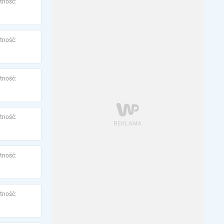
tność:
tność:
tność:
tność:
tność:
tność: