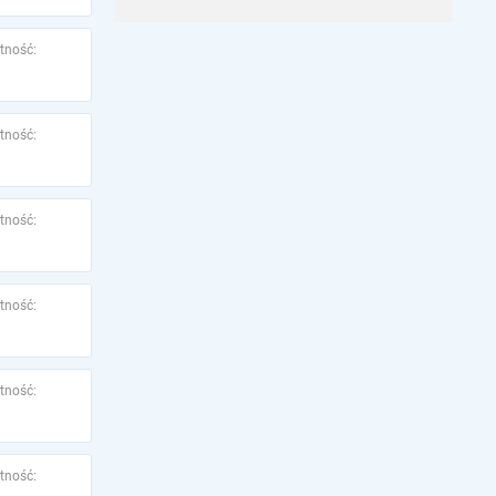
tność:
tność:
tność:
tność:
tność:
tność: