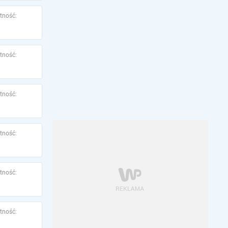
tność:
tność:
tność:
tność:
tność:
tność: