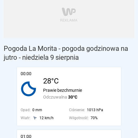
Pogoda La Morita - pogoda godzinowa na
jutro
- niedziela 9 sierpnia
00:00
28°C
Prawie bezchmurnie
Odczuwalna
30°C
Opad:
0 mm
Ciśnienie:
1013 hPa
Wiatr:
12 km/h
Wilgotność:
70%
01:00