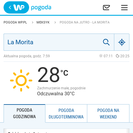
Trwa ładowanie
POLSKA
POGODA WP.PL
MEKSYK
POGODA NA JUTRO - LA MORITA
EUROPA
ŚWIAT
Aktualna pogoda, godz.
7:59
07:11
20:25
28
JAKOŚĆ POWIETRZA
Zachmurzenie małe, pogodnie
Odczuwalna 30°C
POGODA
POGODA
POGODA NA
GODZINOWA
DŁUGOTERMINOWA
WEEKEND