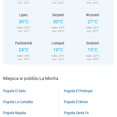
min. 18°C
min. 22°C
min. 24°C
Lipiec
Sierpień
Wrzesień
30°C
30°C
27°C
maks. 36°C
maks. 36°C
maks. 32°C
min. 24°C
min. 24°C
min. 22°C
Październik
Listopad
Grudzień
24°C
19°C
15°C
maks. 29°C
maks. 25°C
maks. 22°C
min. 18°C
min. 14°C
min. 10°C
Miejsca w pobliżu La Morita
Pogoda El Salto
Pogoda El Pedregal
Pogoda La Cañadita
Pogoda El Motor
Pogoda Majada
Pogoda Santa Fe