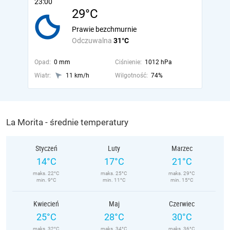
23:00
29°C
Prawie bezchmurnie
Odczuwalna
31°C
Opad:
0 mm
Ciśnienie:
1012 hPa
Wiatr:
11 km/h
Wilgotność:
74%
La Morita - średnie temperatury
Styczeń
Luty
Marzec
14°C
17°C
21°C
maks. 22°C
maks. 25°C
maks. 29°C
min. 9°C
min. 11°C
min. 15°C
Kwiecień
Maj
Czerwiec
25°C
28°C
30°C
maks. 32°C
maks. 34°C
maks. 36°C