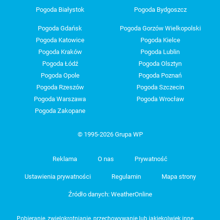
Pogoda Białystok
Pogoda Bydgoszcz
Pogoda Gdańsk
Pogoda Gorzów Wielkopolski
Pogoda Katowice
Pogoda Kielce
Pogoda Kraków
Pogoda Lublin
Pogoda Łódź
Pogoda Olsztyn
Pogoda Opole
Pogoda Poznań
Pogoda Rzeszów
Pogoda Szczecin
Pogoda Warszawa
Pogoda Wrocław
Pogoda Zakopane
© 1995-2026 Grupa WP
Reklama
O nas
Prywatność
Ustawienia prywatności
Regulamin
Mapa strony
Źródło danych: WeatherOnline
Pobieranie, zwielokrotnianie, przechowywanie lub jakiekolwiek inne