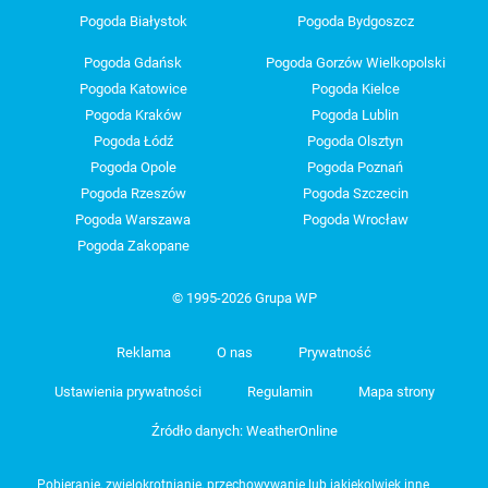
Pogoda Białystok
Pogoda Bydgoszcz
Pogoda Gdańsk
Pogoda Gorzów Wielkopolski
Pogoda Katowice
Pogoda Kielce
Pogoda Kraków
Pogoda Lublin
Pogoda Łódź
Pogoda Olsztyn
Pogoda Opole
Pogoda Poznań
Pogoda Rzeszów
Pogoda Szczecin
Pogoda Warszawa
Pogoda Wrocław
Pogoda Zakopane
© 1995-2026 Grupa WP
Reklama
O nas
Prywatność
Ustawienia prywatności
Regulamin
Mapa strony
Źródło danych: WeatherOnline
Pobieranie, zwielokrotnianie, przechowywanie lub jakiekolwiek inne