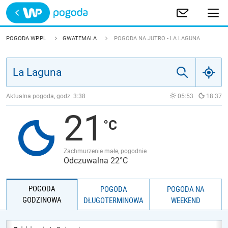
Trwa ładowanie
POLSKA
POGODA WP.PL
GWATEMALA
POGODA NA JUTRO - LA LAGUNA
EUROPA
ŚWIAT
Aktualna pogoda, godz.
3:38
05:53
18:37
21
JAKOŚĆ POWIETRZA
Zachmurzenie małe, pogodnie
Odczuwalna 22°C
POGODA
POGODA
POGODA NA
GODZINOWA
DŁUGOTERMINOWA
WEEKEND