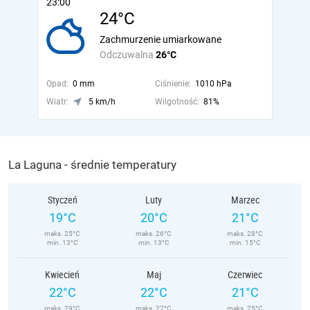
23:00
24°C
Zachmurzenie umiarkowane
Odczuwalna
26°C
Opad:
0 mm
Ciśnienie:
1010 hPa
Wiatr:
5 km/h
Wilgotność:
81%
La Laguna - średnie temperatury
Styczeń
Luty
Marzec
19°C
20°C
21°C
maks. 25°C
maks. 26°C
maks. 28°C
min. 13°C
min. 13°C
min. 15°C
Kwiecień
Maj
Czerwiec
22°C
22°C
21°C
maks. 29°C
maks. 27°C
maks. 25°C