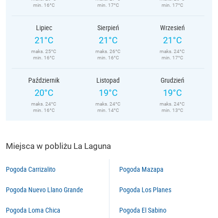
min. 16°C
min. 17°C
min. 17°C
Lipiec
Sierpień
Wrzesień
21°C
21°C
21°C
maks. 25°C
maks. 26°C
maks. 24°C
min. 16°C
min. 16°C
min. 17°C
Październik
Listopad
Grudzień
20°C
19°C
19°C
maks. 24°C
maks. 24°C
maks. 24°C
min. 16°C
min. 14°C
min. 13°C
Miejsca w pobliżu La Laguna
Pogoda Carrizalito
Pogoda Mazapa
Pogoda Nuevo Llano Grande
Pogoda Los Planes
Pogoda Loma Chica
Pogoda El Sabino