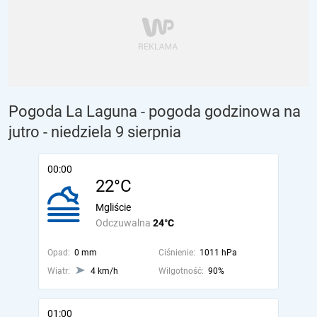
Pogoda La Laguna - pogoda godzinowa na
jutro
- niedziela 9 sierpnia
00:00
22°C
Mgliście
Odczuwalna
24°C
Opad:
0 mm
Ciśnienie:
1011 hPa
Wiatr:
4 km/h
Wilgotność:
90%
01:00