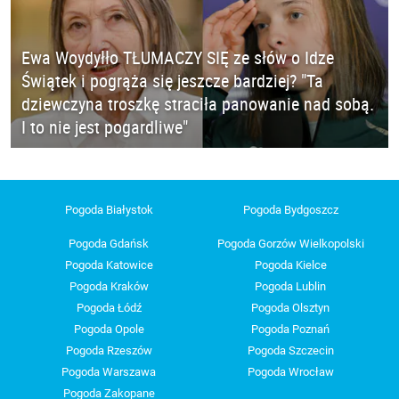
Ewa Woydyłło TŁUMACZY SIĘ ze słów o Idze
Świątek i pogrąża się jeszcze bardziej? "Ta
dziewczyna troszkę straciła panowanie nad sobą.
I to nie jest pogardliwe"
Pogoda Białystok
Pogoda Bydgoszcz
Pogoda Gdańsk
Pogoda Gorzów Wielkopolski
Pogoda Katowice
Pogoda Kielce
Pogoda Kraków
Pogoda Lublin
Pogoda Łódź
Pogoda Olsztyn
Pogoda Opole
Pogoda Poznań
Pogoda Rzeszów
Pogoda Szczecin
Pogoda Warszawa
Pogoda Wrocław
Pogoda Zakopane