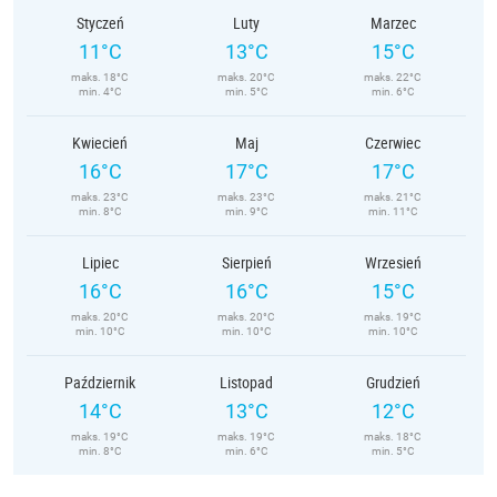
Styczeń
Luty
Marzec
11°C
13°C
15°C
maks. 18°C
maks. 20°C
maks. 22°C
min. 4°C
min. 5°C
min. 6°C
Kwiecień
Maj
Czerwiec
16°C
17°C
17°C
maks. 23°C
maks. 23°C
maks. 21°C
min. 8°C
min. 9°C
min. 11°C
Lipiec
Sierpień
Wrzesień
16°C
16°C
15°C
maks. 20°C
maks. 20°C
maks. 19°C
min. 10°C
min. 10°C
min. 10°C
Październik
Listopad
Grudzień
14°C
13°C
12°C
maks. 19°C
maks. 19°C
maks. 18°C
min. 8°C
min. 6°C
min. 5°C