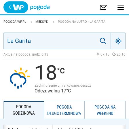
Trwa ładowanie
POLSKA
POGODA WP.PL
MEKSYK
POGODA NA JUTRO - LA GARITA
EUROPA
ŚWIAT
Aktualna pogoda, godz.
6:13
07:15
20:10
18
JAKOŚĆ POWIETRZA
Zachmurzenie umiarkowane, deszcz
Odczuwalna 17°C
POGODA
POGODA
POGODA NA
GODZINOWA
DŁUGOTERMINOWA
WEEKEND