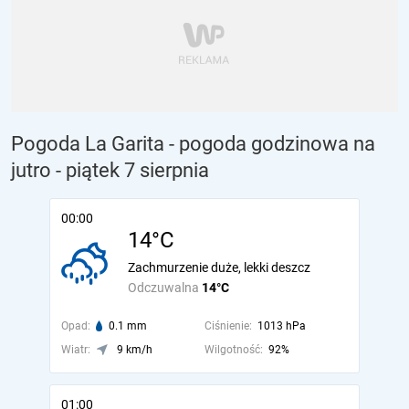
Pogoda La Garita - pogoda godzinowa na
jutro
- piątek 7 sierpnia
00:00
14°C
Zachmurzenie duże, lekki deszcz
Odczuwalna
14°C
Opad:
0.1 mm
Ciśnienie:
1013 hPa
Wiatr:
9 km/h
Wilgotność:
92%
01:00