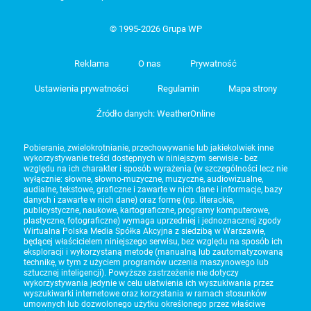
© 1995-2026 Grupa WP
Reklama
O nas
Prywatność
Ustawienia prywatności
Regulamin
Mapa strony
Źródło danych: WeatherOnline
Pobieranie, zwielokrotnianie, przechowywanie lub jakiekolwiek inne
wykorzystywanie treści dostępnych w niniejszym serwisie - bez
względu na ich charakter i sposób wyrażenia (w szczególności lecz nie
wyłącznie: słowne, słowno-muzyczne, muzyczne, audiowizualne,
audialne, tekstowe, graficzne i zawarte w nich dane i informacje, bazy
danych i zawarte w nich dane) oraz formę (np. literackie,
publicystyczne, naukowe, kartograficzne, programy komputerowe,
plastyczne, fotograficzne) wymaga uprzedniej i jednoznacznej zgody
Wirtualna Polska Media Spółka Akcyjna z siedzibą w Warszawie,
będącej właścicielem niniejszego serwisu, bez względu na sposób ich
eksploracji i wykorzystaną metodę (manualną lub zautomatyzowaną
technikę, w tym z użyciem programów uczenia maszynowego lub
sztucznej inteligencji). Powyższe zastrzeżenie nie dotyczy
wykorzystywania jedynie w celu ułatwienia ich wyszukiwania przez
wyszukiwarki internetowe oraz korzystania w ramach stosunków
umownych lub dozwolonego użytku określonego przez właściwe