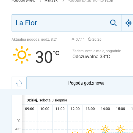
POGODA WP.PL
MEKSYK
POGODA NA JUTRO - LA FLOR
Aktualna pogoda, godz.
8:21
07:11
20:26
30
Zachmurzenie małe, pogodnie
Odczuwalna 33°C
Pogoda godzinowa
°C
43°