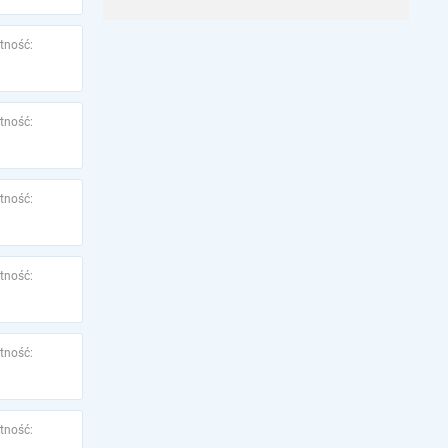
tność:
tność:
tność:
tność:
tność:
tność: