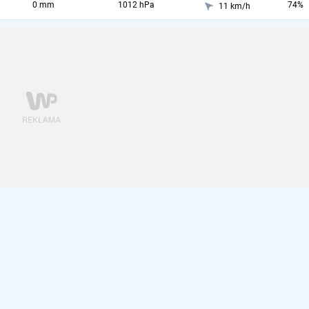
0 mm
1012 hPa
74%
11 km/h