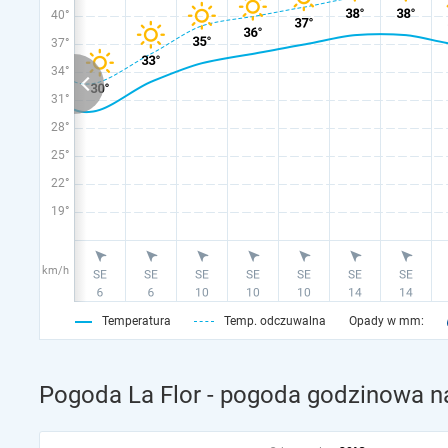
40°
37°
34°
31°
28°
25°
22°
19°
km/h
Temperatura
Temp. odczuwalna
Opady w mm:
Pogoda La Flor - pogoda godzinowa na