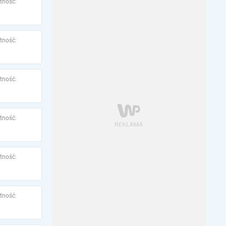
tność:
tność:
tność:
tność:
tność:
tność: