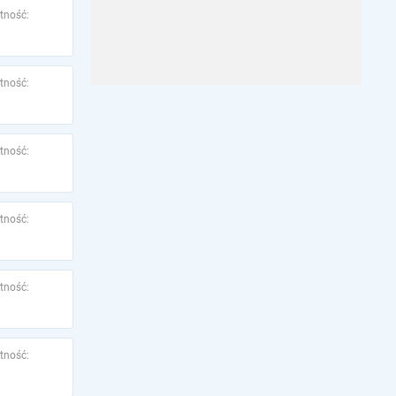
tność:
tność:
tność:
tność:
tność:
tność: