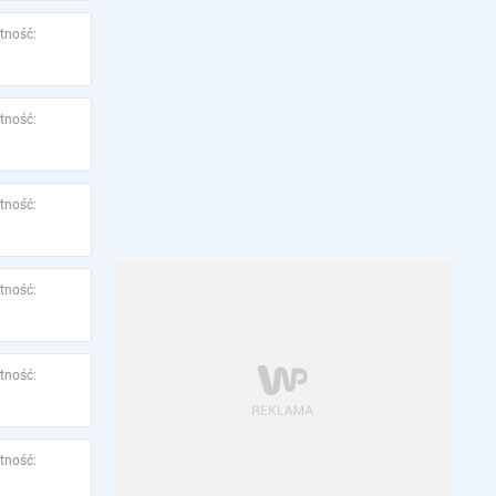
tność:
tność:
tność:
tność:
tność:
tność: