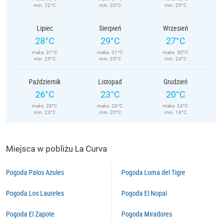
min. 22°C
min. 25°C
min. 25°C
Lipiec
Sierpień
Wrzesień
28°C
29°C
27°C
maks. 31°C
maks. 31°C
maks. 30°C
min. 25°C
min. 25°C
min. 24°C
Październik
Listopad
Grudzień
26°C
23°C
20°C
maks. 28°C
maks. 26°C
maks. 24°C
min. 23°C
min. 20°C
min. 18°C
Miejsca w pobliżu La Curva
Pogoda Palos Azules
Pogoda Loma del Tigre
Pogoda Los Laureles
Pogoda El Nopal
Pogoda El Zapote
Pogoda Miradores