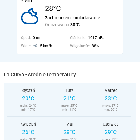
23:00
28°C
Zachmurzenie umiarkowane
Odczuwalna
30°C
Opad:
0 mm
Ciśnienie:
1017 hPa
Wiatr:
5 km/h
Wilgotność:
88%
La Curva - średnie temperatury
Styczeń
Luty
Marzec
20°C
21°C
23°C
maks. 24°C
maks. 25°C
maks. 27°C
min. 17°C
min. 18°C
min. 20°C
Kwiecień
Maj
Czerwiec
26°C
28°C
29°C
maks. 30°C
maks. 31°C
maks. 32°C