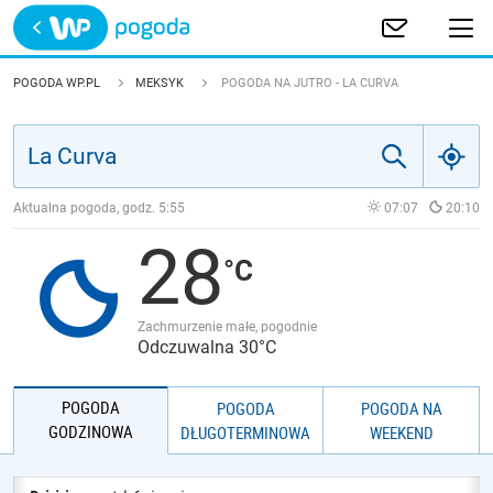
Trwa ładowanie
POLSKA
POGODA WP.PL
MEKSYK
POGODA NA JUTRO - LA CURVA
EUROPA
ŚWIAT
Aktualna pogoda, godz.
5:55
07:07
20:10
28
JAKOŚĆ POWIETRZA
Zachmurzenie małe, pogodnie
Odczuwalna 30°C
POGODA
POGODA
POGODA NA
GODZINOWA
DŁUGOTERMINOWA
WEEKEND