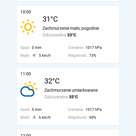
10:00
31°C
Zachmurzenie małe, pogodnie
Odczuwalna
33°C
Opad:
0 mm
Ciśnienie:
1017 hPa
Wiatr:
5 km/h
Wilgotność:
73%
11:00
32°C
Zachmurzenie umiarkowane
Odczuwalna
35°C
Opad:
0 mm
Ciśnienie:
1017 hPa
Wiatr:
6 km/h
Wilgotność:
69%
12:00