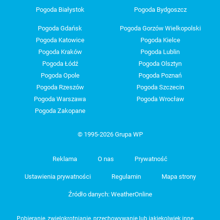
Pogoda Białystok
Pogoda Bydgoszcz
Pogoda Gdańsk
Pogoda Gorzów Wielkopolski
Pogoda Katowice
Pogoda Kielce
Pogoda Kraków
Pogoda Lublin
Pogoda Łódź
Pogoda Olsztyn
Pogoda Opole
Pogoda Poznań
Pogoda Rzeszów
Pogoda Szczecin
Pogoda Warszawa
Pogoda Wrocław
Pogoda Zakopane
© 1995-2026 Grupa WP
Reklama
O nas
Prywatność
Ustawienia prywatności
Regulamin
Mapa strony
Źródło danych: WeatherOnline
Pobieranie, zwielokrotnianie, przechowywanie lub jakiekolwiek inne