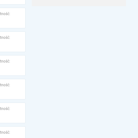
tność:
tność:
tność:
tność:
tność:
tność: