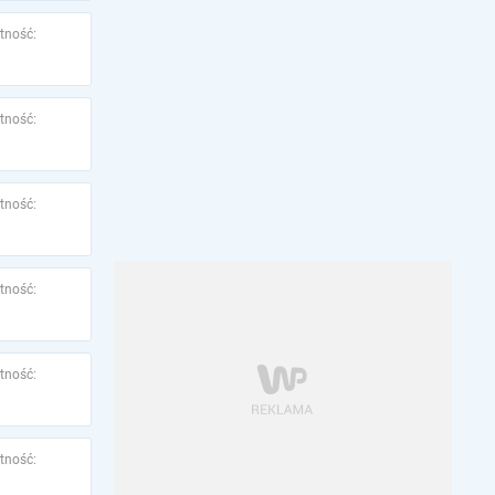
tność:
tność:
tność:
tność:
tność:
tność: