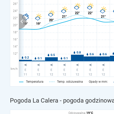
26°
24°
22°
20°
18°
16°
14°
12°
km/h
Temperatura
Temp. odczuwalna
Opady w mm:
Pogoda La Calera - pogoda godzinowa
Odczuwalna
19°C