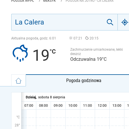
POGODA WP.PL
MEKSYK
POGODA NA JUTRO - LA CALERA
Aktualna pogoda, godz.
6:01
07:21
20:15
19
Zachmurzenie umiarkowane, lekki
deszcz
Odczuwalna 19°C
Pogoda godzinowa
°C
28°