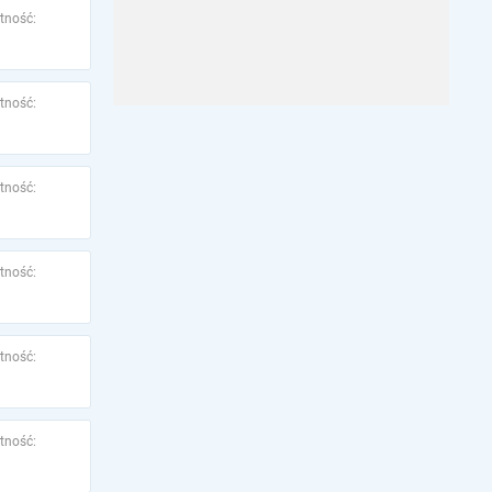
tność:
tność:
tność:
tność:
tność:
tność: