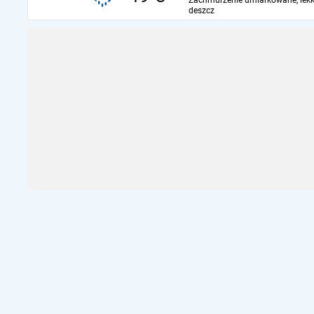
Zachmurzenie umiarkowane, lekk
deszcz