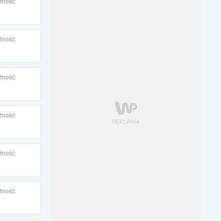
tność:
tność:
tność:
tność:
tność:
tność: