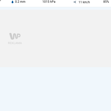
i
0.2 mm
1015 hPa
85%
11 km/h