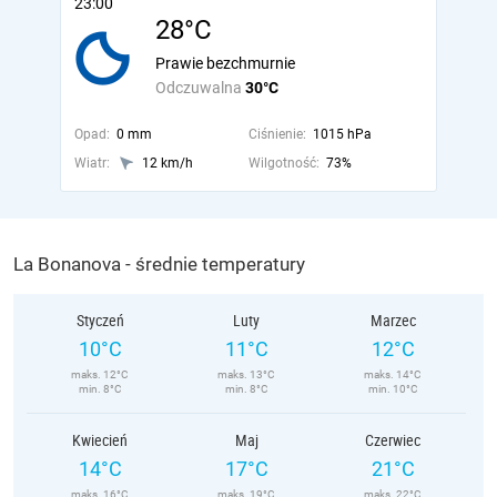
23:00
28°C
Prawie bezchmurnie
Odczuwalna
30°C
Opad:
0 mm
Ciśnienie:
1015 hPa
Wiatr:
12 km/h
Wilgotność:
73%
La Bonanova - średnie temperatury
Styczeń
Luty
Marzec
10°C
11°C
12°C
maks. 12°C
maks. 13°C
maks. 14°C
min. 8°C
min. 8°C
min. 10°C
Kwiecień
Maj
Czerwiec
14°C
17°C
21°C
maks. 16°C
maks. 19°C
maks. 22°C