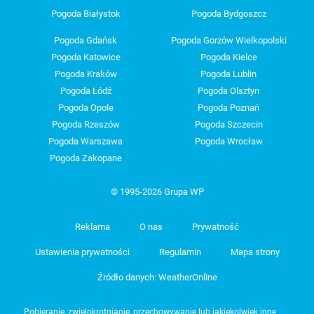
Pogoda Białystok
Pogoda Bydgoszcz
Pogoda Gdańsk
Pogoda Gorzów Wielkopolski
Pogoda Katowice
Pogoda Kielce
Pogoda Kraków
Pogoda Lublin
Pogoda Łódź
Pogoda Olsztyn
Pogoda Opole
Pogoda Poznań
Pogoda Rzeszów
Pogoda Szczecin
Pogoda Warszawa
Pogoda Wrocław
Pogoda Zakopane
© 1995-2026 Grupa WP
Reklama
O nas
Prywatność
Ustawienia prywatności
Regulamin
Mapa strony
Źródło danych: WeatherOnline
Pobieranie, zwielokrotnianie, przechowywanie lub jakiekolwiek inne