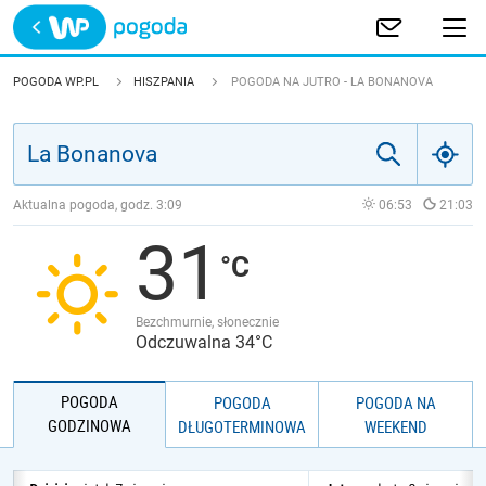
Trwa ładowanie
POLSKA
POGODA WP.PL
HISZPANIA
POGODA NA JUTRO - LA BONANOVA
EUROPA
ŚWIAT
Aktualna pogoda, godz.
3:09
06:53
21:03
31
JAKOŚĆ POWIETRZA
Bezchmurnie, słonecznie
Odczuwalna 34°C
POGODA
POGODA
POGODA NA
GODZINOWA
DŁUGOTERMINOWA
WEEKEND