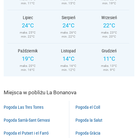
min. 11°C
min. 15°C
min. 19°C
Lipiec
Sierpień
Wrzesień
24°C
24°C
22°C
maks. 25°C
maks. 26°C
maks. 23°C
min. 22°C
min. 22°C
min. 20°C
Październik
Listopad
Grudzień
19°C
14°C
11°C
maks. 20°C
maks. 16°C
maks. 13°C
min. 16°C
min. 12°C
min. 9°C
Miejsca w pobliżu La Bonanova
Pogoda Las Tres Torres
Pogoda el Coll
Pogoda Sarrià-Sant Gervasi
Pogoda la Salut
Pogoda el Putxet i el Farró
Pogoda Gràcia