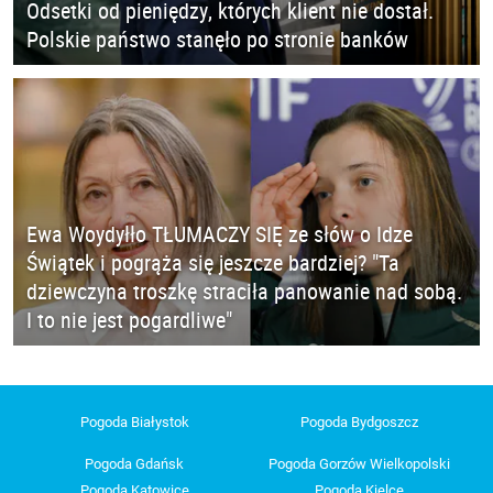
Odsetki od pieniędzy, których klient nie dostał.
Polskie państwo stanęło po stronie banków
Ewa Woydyłło TŁUMACZY SIĘ ze słów o Idze
Świątek i pogrąża się jeszcze bardziej? "Ta
dziewczyna troszkę straciła panowanie nad sobą.
I to nie jest pogardliwe"
Pogoda Białystok
Pogoda Bydgoszcz
Pogoda Gdańsk
Pogoda Gorzów Wielkopolski
Pogoda Katowice
Pogoda Kielce