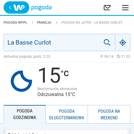
Trwa ładowanie
POLSKA
POGODA WP.PL
FRANCJA
POGODA NA JUTRO - LA BASSE CURLOT
EUROPA
ŚWIAT
Aktualna pogoda, godz.
2:25
06:14
21:02
15
JAKOŚĆ POWIETRZA
Bezchmurnie, słonecznie
Odczuwalna 15°C
POGODA
POGODA
POGODA NA
GODZINOWA
DŁUGOTERMINOWA
WEEKEND