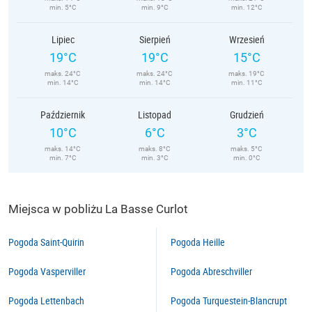
min. 5°C
min. 9°C
min. 12°C
Lipiec
Sierpień
Wrzesień
19°C
19°C
15°C
maks. 24°C
maks. 24°C
maks. 19°C
min. 14°C
min. 14°C
min. 11°C
Październik
Listopad
Grudzień
10°C
6°C
3°C
maks. 14°C
maks. 8°C
maks. 5°C
min. 7°C
min. 3°C
min. 0°C
Miejsca w pobliżu La Basse Curlot
Pogoda Saint-Quirin
Pogoda Heille
Pogoda Vasperviller
Pogoda Abreschviller
Pogoda Lettenbach
Pogoda Turquestein-Blancrupt