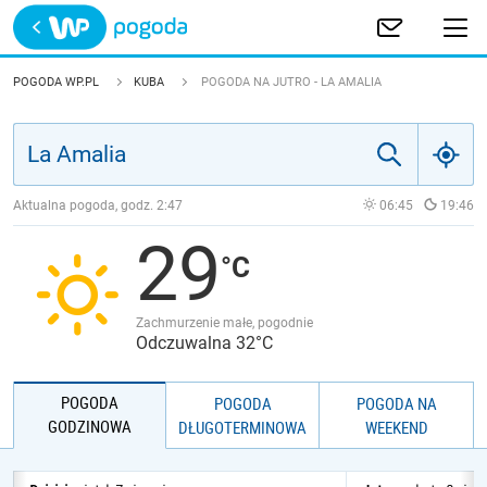
Trwa ładowanie
POLSKA
POGODA WP.PL
KUBA
POGODA NA JUTRO - LA AMALIA
EUROPA
ŚWIAT
Aktualna pogoda, godz.
2:47
06:45
19:46
29
JAKOŚĆ POWIETRZA
Zachmurzenie małe, pogodnie
Odczuwalna 32°C
POGODA
POGODA
POGODA NA
GODZINOWA
DŁUGOTERMINOWA
WEEKEND