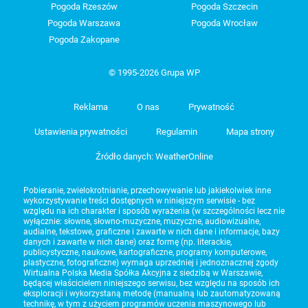
Pogoda Rzeszów
Pogoda Szczecin
Pogoda Warszawa
Pogoda Wrocław
Pogoda Zakopane
© 1995-2026 Grupa WP
Reklama
O nas
Prywatność
Ustawienia prywatności
Regulamin
Mapa strony
Źródło danych: WeatherOnline
Pobieranie, zwielokrotnianie, przechowywanie lub jakiekolwiek inne
wykorzystywanie treści dostępnych w niniejszym serwisie - bez
względu na ich charakter i sposób wyrażenia (w szczególności lecz nie
wyłącznie: słowne, słowno-muzyczne, muzyczne, audiowizualne,
audialne, tekstowe, graficzne i zawarte w nich dane i informacje, bazy
danych i zawarte w nich dane) oraz formę (np. literackie,
publicystyczne, naukowe, kartograficzne, programy komputerowe,
plastyczne, fotograficzne) wymaga uprzedniej i jednoznacznej zgody
Wirtualna Polska Media Spółka Akcyjna z siedzibą w Warszawie,
będącej właścicielem niniejszego serwisu, bez względu na sposób ich
eksploracji i wykorzystaną metodę (manualną lub zautomatyzowaną
technikę, w tym z użyciem programów uczenia maszynowego lub