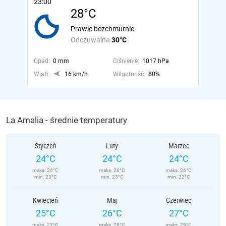
23:00
28°C
Prawie bezchmurnie
Odczuwalna
30°C
Opad:
0 mm
Ciśnienie:
1017 hPa
Wiatr:
16 km/h
Wilgotność:
80%
La Amalia - średnie temperatury
Styczeń
Luty
Marzec
24°C
24°C
24°C
maks. 26°C
maks. 26°C
maks. 26°C
min. 23°C
min. 23°C
min. 23°C
Kwiecień
Maj
Czerwiec
25°C
26°C
27°C
maks. 27°C
maks. 28°C
maks. 29°C