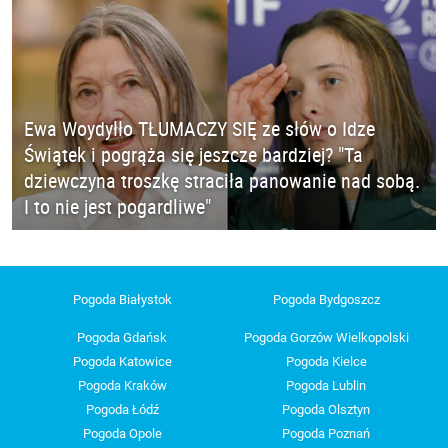
Ewa Woydyłło TŁUMACZY SIĘ ze słów o Idze
Świątek i pogrąża się jeszcze bardziej? "Ta
dziewczyna troszkę straciła panowanie nad sobą.
I to nie jest pogardliwe"
Pogoda Białystok
Pogoda Bydgoszcz
Pogoda Gdańsk
Pogoda Gorzów Wielkopolski
Pogoda Katowice
Pogoda Kielce
Pogoda Kraków
Pogoda Lublin
Pogoda Łódź
Pogoda Olsztyn
Pogoda Opole
Pogoda Poznań