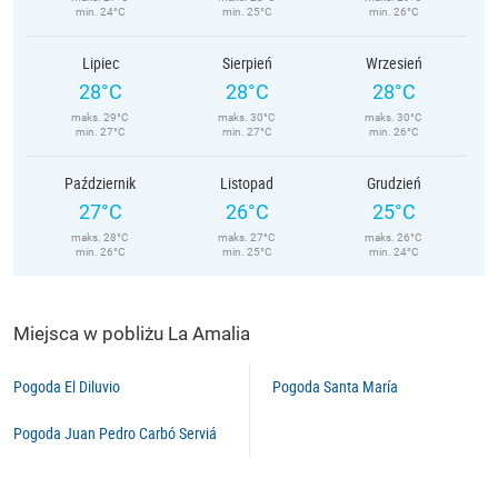
min. 24°C
min. 25°C
min. 26°C
Lipiec
Sierpień
Wrzesień
28°C
28°C
28°C
maks. 29°C
maks. 30°C
maks. 30°C
min. 27°C
min. 27°C
min. 26°C
Październik
Listopad
Grudzień
27°C
26°C
25°C
maks. 28°C
maks. 27°C
maks. 26°C
min. 26°C
min. 25°C
min. 24°C
Miejsca w pobliżu La Amalia
Pogoda El Diluvio
Pogoda Santa María
Pogoda Juan Pedro Carbó Serviá