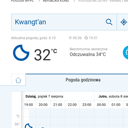
POGODA WP.PL
REPUBLIKA KOREI
POGODA NA JUTRO - KWANGT’AN
Aktualna pogoda, godz.
6:10
05:36
19:31
32
Bezchmurnie, słonecznie
Odczuwalna 34°C
Pogoda godzinowa
°C
36°