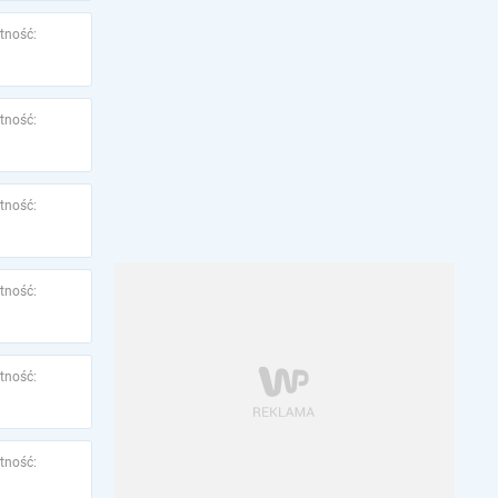
tność:
tność:
tność:
tność:
tność:
tność: