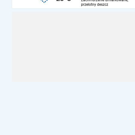
Zachmurzenie umiarkowane,
przelotny deszcz