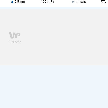
0.5 mm
1008 hPa
77%
5 km/h