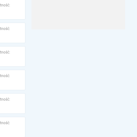
tność:
tność:
tność:
tność:
tność:
tność: