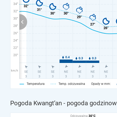
34°
32°
30°
28°
26°
24°
22°
20°
km/h
Temperatura
Temp. odczuwalna
Opady w mm:
Pogoda Kwangt’an - pogoda godzinowa
Odczuwalna
30°C