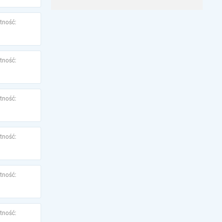
tność:
tność:
tność:
tność:
tność:
tność: