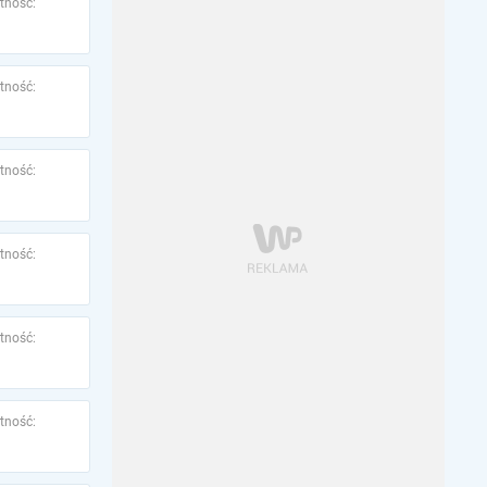
tność:
tność:
tność:
tność:
tność:
tność: