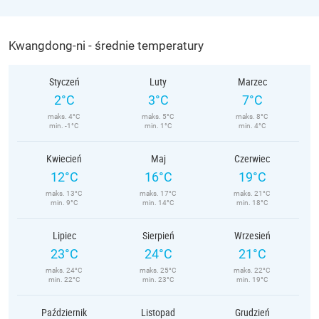
Kwangdong-ni - średnie temperatury
Styczeń
Luty
Marzec
2°C
3°C
7°C
maks. 4°C
maks. 5°C
maks. 8°C
min. -1°C
min. 1°C
min. 4°C
Kwiecień
Maj
Czerwiec
12°C
16°C
19°C
maks. 13°C
maks. 17°C
maks. 21°C
min. 9°C
min. 14°C
min. 18°C
Lipiec
Sierpień
Wrzesień
23°C
24°C
21°C
maks. 24°C
maks. 25°C
maks. 22°C
min. 22°C
min. 23°C
min. 19°C
Październik
Listopad
Grudzień