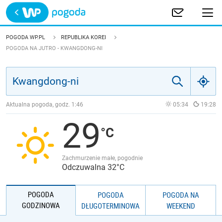
Trwa ładowanie
POLSKA
POGODA WP.PL
REPUBLIKA KOREI
POGODA NA JUTRO - KWANGDONG-NI
EUROPA
ŚWIAT
Aktualna pogoda, godz.
1:46
05:34
19:28
JAKOŚĆ POWIETRZA
29
Zachmurzenie małe, pogodnie
Odczuwalna 32°C
POGODA
POGODA
POGODA NA
GODZINOWA
DŁUGOTERMINOWA
WEEKEND