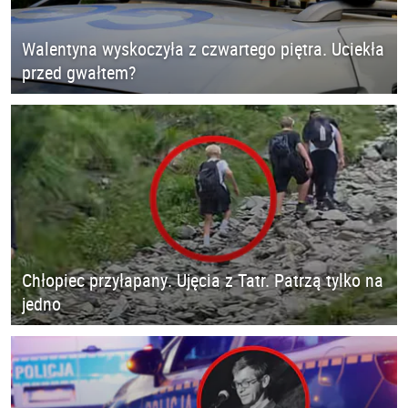
Walentyna wyskoczyła z czwartego piętra. Uciekła
przed gwałtem?
Chłopiec przyłapany. Ujęcia z Tatr. Patrzą tylko na
jedno