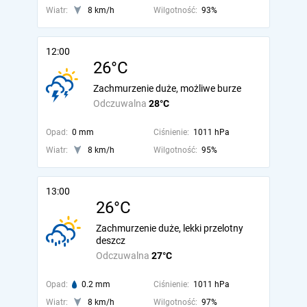
Wiatr:
8 km/h
Wilgotność:
93%
12:00
26°C
Zachmurzenie duże, możliwe burze
Odczuwalna
28°C
Opad:
0 mm
Ciśnienie:
1011 hPa
Wiatr:
8 km/h
Wilgotność:
95%
13:00
26°C
Zachmurzenie duże, lekki przelotny
deszcz
Odczuwalna
27°C
Opad:
0.2 mm
Ciśnienie:
1011 hPa
Wiatr:
8 km/h
Wilgotność:
97%