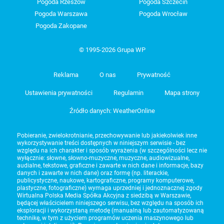
Pogoda Rzeszów
Pogoda Szczecin
Pogoda Warszawa
Pogoda Wrocław
Pogoda Zakopane
© 1995-2026 Grupa WP
Reklama
O nas
Prywatność
Ustawienia prywatności
Regulamin
Mapa strony
Źródło danych: WeatherOnline
Pobieranie, zwielokrotnianie, przechowywanie lub jakiekolwiek inne
wykorzystywanie treści dostępnych w niniejszym serwisie - bez
względu na ich charakter i sposób wyrażenia (w szczególności lecz nie
wyłącznie: słowne, słowno-muzyczne, muzyczne, audiowizualne,
audialne, tekstowe, graficzne i zawarte w nich dane i informacje, bazy
danych i zawarte w nich dane) oraz formę (np. literackie,
publicystyczne, naukowe, kartograficzne, programy komputerowe,
plastyczne, fotograficzne) wymaga uprzedniej i jednoznacznej zgody
Wirtualna Polska Media Spółka Akcyjna z siedzibą w Warszawie,
będącej właścicielem niniejszego serwisu, bez względu na sposób ich
eksploracji i wykorzystaną metodę (manualną lub zautomatyzowaną
technikę, w tym z użyciem programów uczenia maszynowego lub