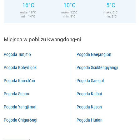
16°C
10°C
5°C
maks. 18°C
maks. 12°C
maks. 6°C
min. 14°C
min. 8°C
min. 2°C
Miejsca w pobliżu Kwangdong-ni
Pogoda Tunjit’ŏ
Pogoda Naejangjŏn
Pogoda Kohyŏlgok
Pogoda Ssuktengiyangji
Pogoda Kan-ch’on
Pogoda Sae-gol
Pogoda Supan
Pogoda Kalbat
Pogoda Yangji-mal
Pogoda Kason
Pogoda Chigurŏngi
Pogoda Hurian