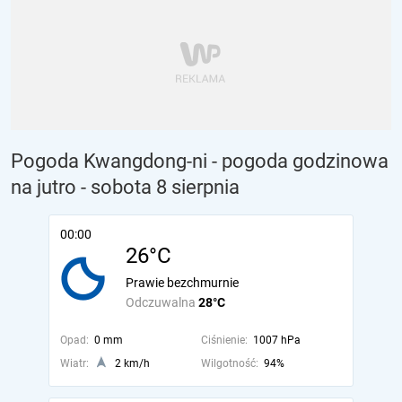
Pogoda Kwangdong-ni - pogoda godzinowa
na jutro
- sobota 8 sierpnia
00:00
26°C
Prawie bezchmurnie
Odczuwalna
28°C
Opad:
0 mm
Ciśnienie:
1007 hPa
Wiatr:
2 km/h
Wilgotność:
94%