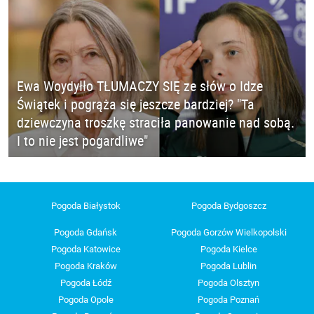
Ewa Woydyłło TŁUMACZY SIĘ ze słów o Idze
Świątek i pogrąża się jeszcze bardziej? "Ta
dziewczyna troszkę straciła panowanie nad sobą.
I to nie jest pogardliwe"
Pogoda Białystok
Pogoda Bydgoszcz
Pogoda Gdańsk
Pogoda Gorzów Wielkopolski
Pogoda Katowice
Pogoda Kielce
Pogoda Kraków
Pogoda Lublin
Pogoda Łódź
Pogoda Olsztyn
Pogoda Opole
Pogoda Poznań