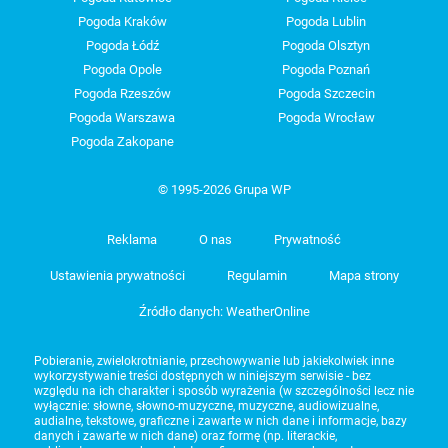
Pogoda Kraków
Pogoda Lublin
Pogoda Łódź
Pogoda Olsztyn
Pogoda Opole
Pogoda Poznań
Pogoda Rzeszów
Pogoda Szczecin
Pogoda Warszawa
Pogoda Wrocław
Pogoda Zakopane
© 1995-2026 Grupa WP
Reklama
O nas
Prywatność
Ustawienia prywatności
Regulamin
Mapa strony
Źródło danych: WeatherOnline
Pobieranie, zwielokrotnianie, przechowywanie lub jakiekolwiek inne
wykorzystywanie treści dostępnych w niniejszym serwisie - bez
względu na ich charakter i sposób wyrażenia (w szczególności lecz nie
wyłącznie: słowne, słowno-muzyczne, muzyczne, audiowizualne,
audialne, tekstowe, graficzne i zawarte w nich dane i informacje, bazy
danych i zawarte w nich dane) oraz formę (np. literackie,