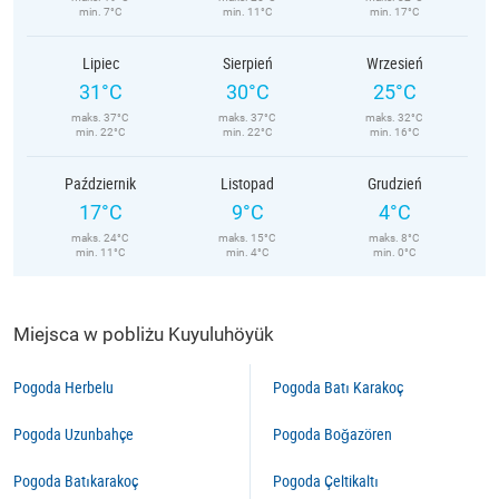
min. 7°C
min. 11°C
min. 17°C
Lipiec
Sierpień
Wrzesień
31°C
30°C
25°C
maks. 37°C
maks. 37°C
maks. 32°C
min. 22°C
min. 22°C
min. 16°C
Październik
Listopad
Grudzień
17°C
9°C
4°C
maks. 24°C
maks. 15°C
maks. 8°C
min. 11°C
min. 4°C
min. 0°C
Miejsca w pobliżu Kuyuluhöyük
Pogoda Herbelu
Pogoda Batı Karakoç
Pogoda Uzunbahçe
Pogoda Boğazören
Pogoda Batıkarakoç
Pogoda Çeltikaltı