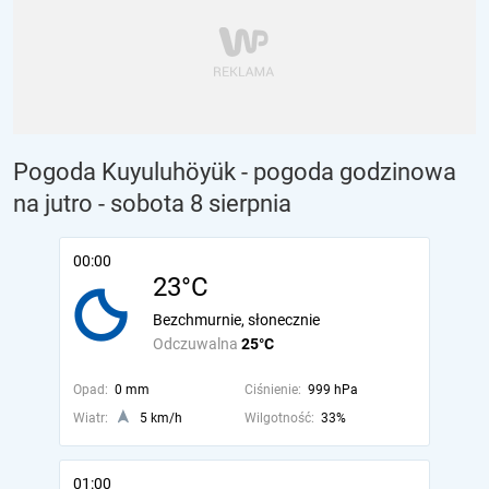
Pogoda Kuyuluhöyük - pogoda godzinowa
na jutro
- sobota 8 sierpnia
00:00
23°C
Bezchmurnie, słonecznie
Odczuwalna
25°C
Opad:
0 mm
Ciśnienie:
999 hPa
Wiatr:
5 km/h
Wilgotność:
33%
01:00