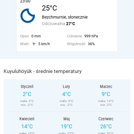
23:00
25°C
Bezchmurnie, słonecznie
Odczuwalna
27°C
Opad:
0 mm
Ciśnienie:
999 hPa
Wiatr:
5 km/h
Wilgotność:
36%
Kuyuluhöyük - średnie temperatury
Styczeń
Luty
Marzec
2°C
4°C
9°C
maks. 6°C
maks. 9°C
maks. 14°C
min. -2°C
min. -2°C
min. 2°C
Kwiecień
Maj
Czerwiec
14°C
19°C
26°C
maks. 19°C
maks. 25°C
maks. 32°C