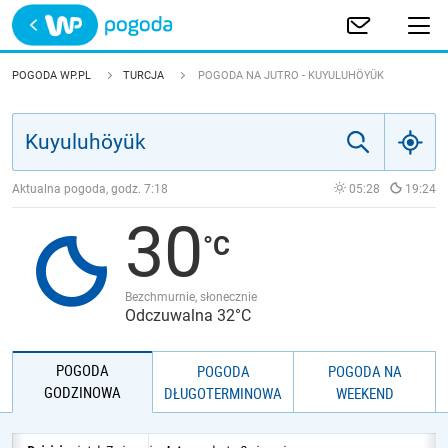
Trwa ładowanie
POLSKA
POGODA WP.PL
TURCJA
POGODA NA JUTRO - KUYULUHÖYÜK
EUROPA
ŚWIAT
Aktualna pogoda, godz.
7:18
05:28
19:24
30
JAKOŚĆ POWIETRZA
Bezchmurnie, słonecznie
Odczuwalna 32°C
POGODA
POGODA
POGODA NA
GODZINOWA
DŁUGOTERMINOWA
WEEKEND