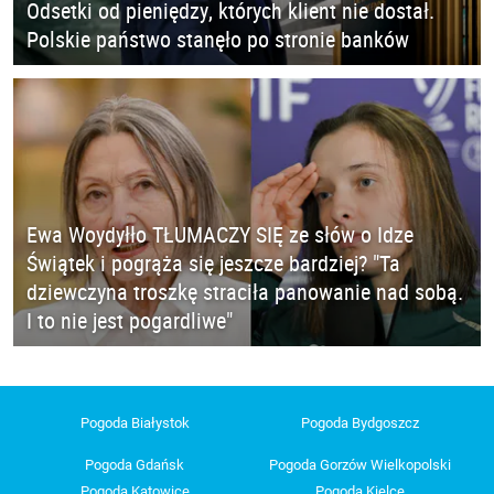
Odsetki od pieniędzy, których klient nie dostał.
Polskie państwo stanęło po stronie banków
Ewa Woydyłło TŁUMACZY SIĘ ze słów o Idze
Świątek i pogrąża się jeszcze bardziej? "Ta
dziewczyna troszkę straciła panowanie nad sobą.
I to nie jest pogardliwe"
Pogoda Białystok
Pogoda Bydgoszcz
Pogoda Gdańsk
Pogoda Gorzów Wielkopolski
Pogoda Katowice
Pogoda Kielce