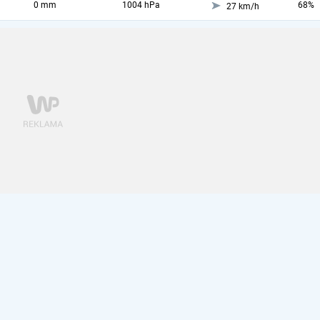
0 mm
1004 hPa
68%
27 km/h