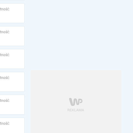
tność:
tność:
tność:
tność:
tność:
tność: