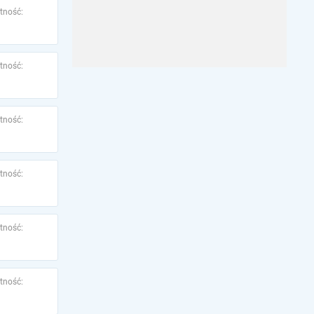
tność:
tność:
tność:
tność:
tność:
tność: