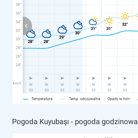
38°
36°
34°
32°
30°
28°
26°
24°
km/h
Temperatura
Temp. odczuwalna
Opady w mm:
Pogoda Kuyubaşı - pogoda godzinowa 