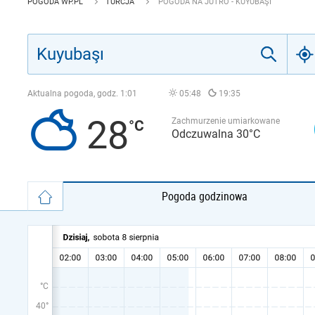
POGODA WP.PL
TURCJA
POGODA NA JUTRO - KUYUBAŞI
Aktualna pogoda, godz.
1:01
05:48
19:35
28
Zachmurzenie umiarkowane
Odczuwalna 30°C
Pogoda godzinowa
°C
40°