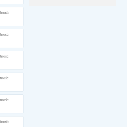
tność:
tność:
tność:
tność:
tność:
tność: