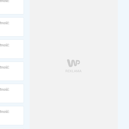
tność:
tność:
tność:
tność:
tność:
tność: