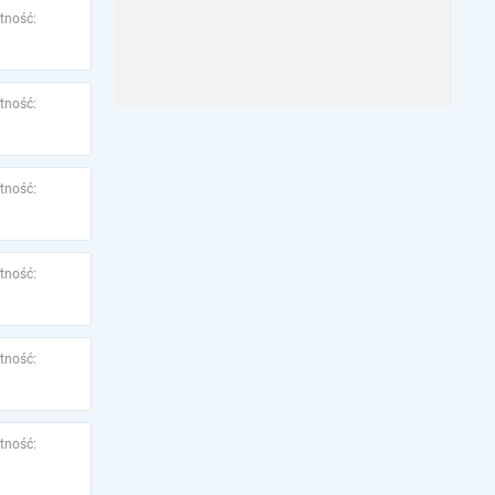
tność:
tność:
tność:
tność:
tność:
tność: