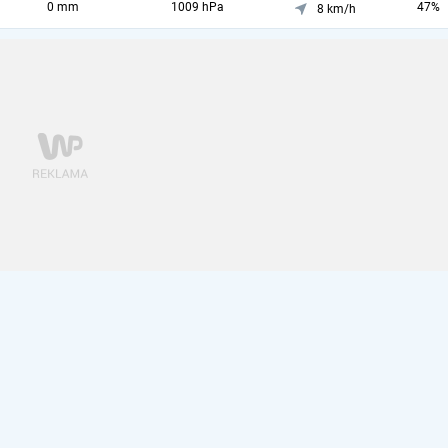
0 mm
1009 hPa
47%
8 km/h