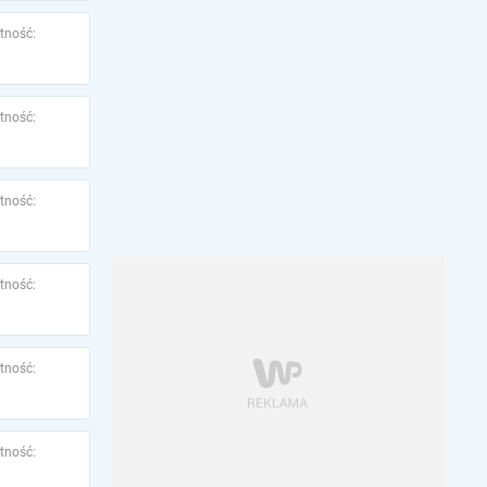
tność:
tność:
tność:
tność:
tność:
tność: