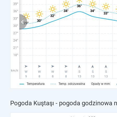
39°
36°
33°
30°
27°
24°
21°
18°
km/h
Temperatura
Temp. odczuwalna
Opady w mm:
Pogoda Kuştaşı - pogoda godzinowa n