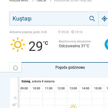
POGODA WP.PL
TURCJA
POGODA NA JUTRO - KUŞTAŞI
Aktualna pogoda, godz.
8:40
05:20
19:16
29
Bezchmurnie, słonecznie
Odczuwalna 31°C
Pogoda godzinowa
°C
42°