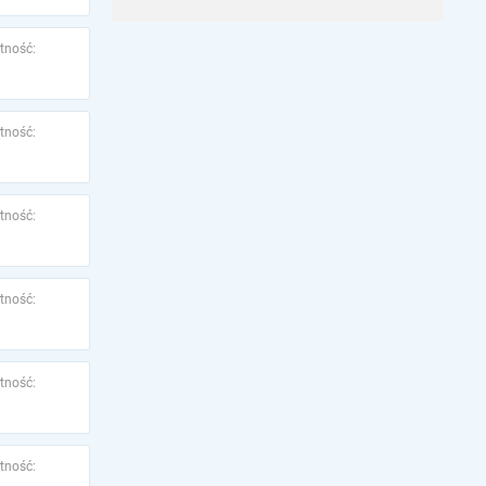
tność:
tność:
tność:
tność:
tność:
tność: