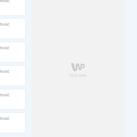
tność:
tność:
tność:
tność:
tność:
tność: