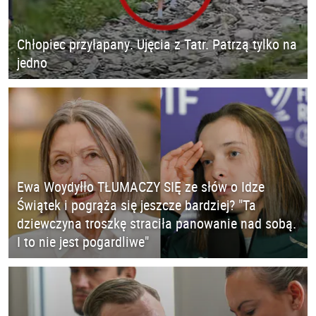
Chłopiec przyłapany. Ujęcia z Tatr. Patrzą tylko na
jedno
Ewa Woydyłło TŁUMACZY SIĘ ze słów o Idze
Świątek i pogrąża się jeszcze bardziej? "Ta
dziewczyna troszkę straciła panowanie nad sobą.
I to nie jest pogardliwe"