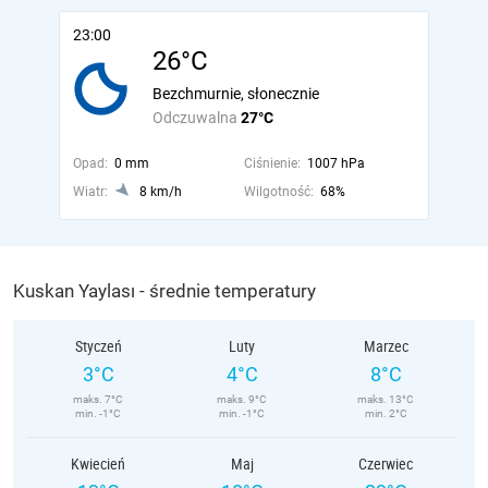
23:00
26°C
Bezchmurnie, słonecznie
Odczuwalna
27°C
Opad:
0 mm
Ciśnienie:
1007 hPa
Wiatr:
8 km/h
Wilgotność:
68%
Kuskan Yaylası - średnie temperatury
Styczeń
Luty
Marzec
3°C
4°C
8°C
maks. 7°C
maks. 9°C
maks. 13°C
min. -1°C
min. -1°C
min. 2°C
Kwiecień
Maj
Czerwiec