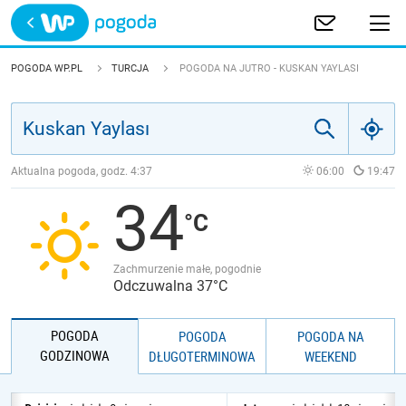
Trwa ładowanie
POLSKA
POGODA WP.PL
TURCJA
POGODA NA JUTRO - KUSKAN YAYLASI
EUROPA
ŚWIAT
Aktualna pogoda, godz.
4:37
06:00
19:47
34
JAKOŚĆ POWIETRZA
Zachmurzenie małe, pogodnie
Odczuwalna 37°C
POGODA
POGODA
POGODA NA
GODZINOWA
DŁUGOTERMINOWA
WEEKEND