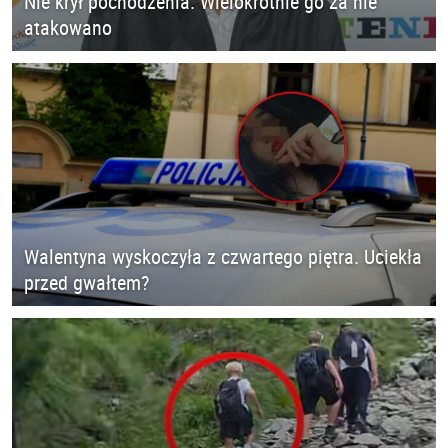
Nie krył pochodzenia. Wielokrotnie go za nie
atakowano
Walentyna wyskoczyła z czwartego piętra. Uciekła
przed gwałtem?