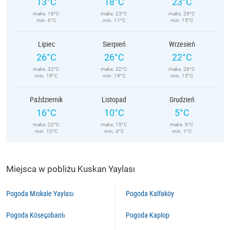
13°C
18°C
23°C
maks. 18°C
maks. 23°C
maks. 29°C
min. 6°C
min. 11°C
min. 15°C
Lipiec
Sierpień
Wrzesień
26°C
26°C
22°C
maks. 32°C
maks. 32°C
maks. 28°C
min. 19°C
min. 19°C
min. 15°C
Październik
Listopad
Grudzień
16°C
10°C
5°C
maks. 22°C
maks. 15°C
maks. 9°C
min. 10°C
min. 4°C
min. 1°C
Miejsca w pobliżu Kuskan Yaylası
Pogoda Miskale Yaylası
Pogoda Kalfaköy
Pogoda Köseçobanlı
Pogoda Kaplop