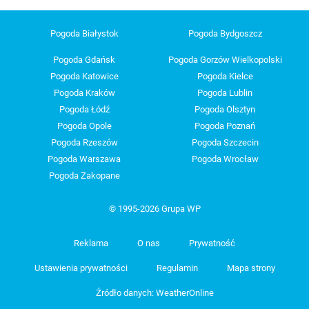
Pogoda Białystok
Pogoda Bydgoszcz
Pogoda Gdańsk
Pogoda Gorzów Wielkopolski
Pogoda Katowice
Pogoda Kielce
Pogoda Kraków
Pogoda Lublin
Pogoda Łódź
Pogoda Olsztyn
Pogoda Opole
Pogoda Poznań
Pogoda Rzeszów
Pogoda Szczecin
Pogoda Warszawa
Pogoda Wrocław
Pogoda Zakopane
© 1995-2026 Grupa WP
Reklama
O nas
Prywatność
Ustawienia prywatności
Regulamin
Mapa strony
Źródło danych: WeatherOnline