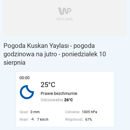
Pogoda Kuskan Yaylası - pogoda
godzinowa na jutro
- poniedziałek 10
sierpnia
00:00
25°C
Prawie bezchmurnie
Odczuwalna
26°C
Opad:
0 mm
Ciśnienie:
1005 hPa
Wiatr:
7 km/h
Wilgotność:
67%