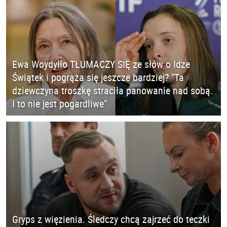
Ewa Woydyłło TŁUMACZY SIĘ ze słów o Idze
Świątek i pogrąża się jeszcze bardziej? "Ta
dziewczyna troszkę straciła panowanie nad sobą.
I to nie jest pogardliwe"
Gryps z więzienia. Śledczy chcą zajrzeć do teczki