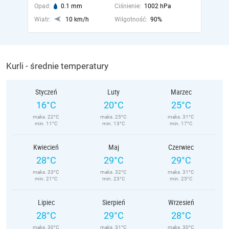
Opad:
0.1 mm
Ciśnienie:
1002 hPa
Wiatr:
10 km/h
Wilgotność:
90%
Kurli - średnie temperatury
Styczeń
Luty
Marzec
16°C
20°C
25°C
maks. 22°C
maks. 25°C
maks. 31°C
min. 11°C
min. 13°C
min. 17°C
Kwiecień
Maj
Czerwiec
28°C
29°C
29°C
maks. 33°C
maks. 32°C
maks. 31°C
min. 21°C
min. 23°C
min. 25°C
Lipiec
Sierpień
Wrzesień
28°C
29°C
28°C
maks. 30°C
maks. 31°C
maks. 30°C