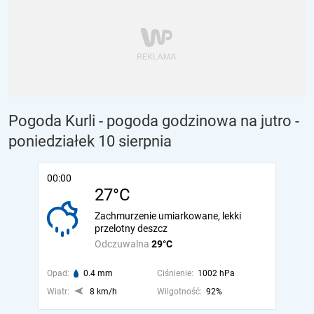
Pogoda Kurli - pogoda godzinowa na jutro
-
poniedziałek 10 sierpnia
00:00
27°C
Zachmurzenie umiarkowane, lekki
przelotny deszcz
Odczuwalna
29°C
Opad:
0.4 mm
Ciśnienie:
1002 hPa
Wiatr:
8 km/h
Wilgotność:
92%