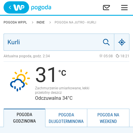
Trwa ładowanie
POLSKA
POGODA WP.PL
INDIE
POGODA NA JUTRO - KURLI
EUROPA
ŚWIAT
Aktualna pogoda, godz.
2:34
05:08
18:21
31
JAKOŚĆ POWIETRZA
Zachmurzenie umiarkowane, lekki
przelotny deszcz
Odczuwalna 34°C
POGODA
POGODA
POGODA NA
GODZINOWA
DŁUGOTERMINOWA
WEEKEND