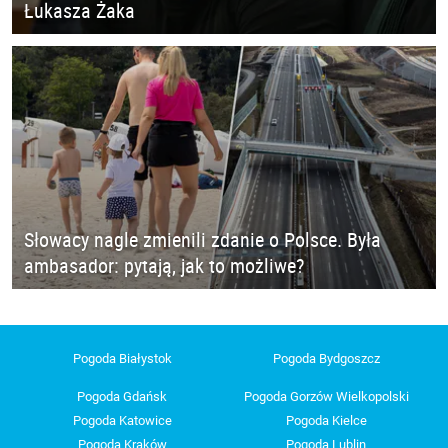
Łukasza Żaka
Słowacy nagle zmienili zdanie o Polsce. Była
ambasador: pytają, jak to możliwe?
Pogoda Białystok
Pogoda Bydgoszcz
Pogoda Gdańsk
Pogoda Gorzów Wielkopolski
Pogoda Katowice
Pogoda Kielce
Pogoda Kraków
Pogoda Lublin