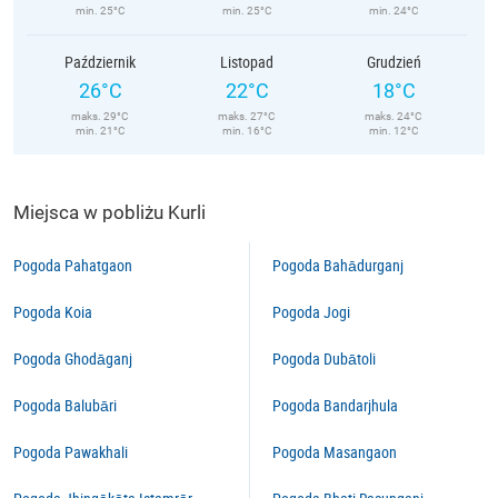
min. 25°C
min. 25°C
min. 24°C
Październik
Listopad
Grudzień
26°C
22°C
18°C
maks. 29°C
maks. 27°C
maks. 24°C
min. 21°C
min. 16°C
min. 12°C
Miejsca w pobliżu Kurli
Pogoda Pahatgaon
Pogoda Bahādurganj
Pogoda Koia
Pogoda Jogi
Pogoda Ghodāganj
Pogoda Dubātoli
Pogoda Balubāri
Pogoda Bandarjhula
Pogoda Pawakhali
Pogoda Masangaon