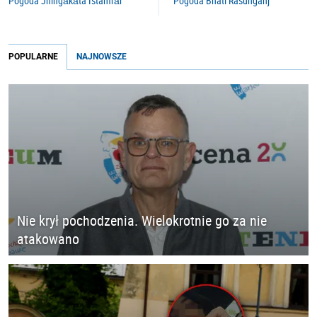
Pogoda Jhingākāta Istamrār
Pogoda Bhati Rasunganj
POPULARNE
NAJNOWSZE
Nie krył pochodzenia. Wielokrotnie go za nie
atakowano