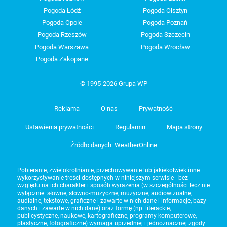
Pogoda Łódź
Pogoda Olsztyn
Pogoda Opole
Pogoda Poznań
Pogoda Rzeszów
Pogoda Szczecin
Pogoda Warszawa
Pogoda Wrocław
Pogoda Zakopane
© 1995-2026 Grupa WP
Reklama
O nas
Prywatność
Ustawienia prywatności
Regulamin
Mapa strony
Źródło danych: WeatherOnline
Pobieranie, zwielokrotnianie, przechowywanie lub jakiekolwiek inne
wykorzystywanie treści dostępnych w niniejszym serwisie - bez
względu na ich charakter i sposób wyrażenia (w szczególności lecz nie
wyłącznie: słowne, słowno-muzyczne, muzyczne, audiowizualne,
audialne, tekstowe, graficzne i zawarte w nich dane i informacje, bazy
danych i zawarte w nich dane) oraz formę (np. literackie,
publicystyczne, naukowe, kartograficzne, programy komputerowe,
plastyczne, fotograficzne) wymaga uprzedniej i jednoznacznej zgody