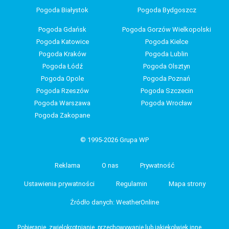
Pogoda Białystok
Pogoda Bydgoszcz
Pogoda Gdańsk
Pogoda Gorzów Wielkopolski
Pogoda Katowice
Pogoda Kielce
Pogoda Kraków
Pogoda Lublin
Pogoda Łódź
Pogoda Olsztyn
Pogoda Opole
Pogoda Poznań
Pogoda Rzeszów
Pogoda Szczecin
Pogoda Warszawa
Pogoda Wrocław
Pogoda Zakopane
© 1995-2026 Grupa WP
Reklama
O nas
Prywatność
Ustawienia prywatności
Regulamin
Mapa strony
Źródło danych: WeatherOnline
Pobieranie, zwielokrotnianie, przechowywanie lub jakiekolwiek inne