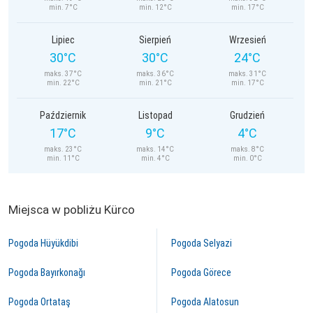
min. 7°C
min. 12°C
min. 17°C
Lipiec
Sierpień
Wrzesień
30°C
30°C
24°C
maks. 37°C
maks. 36°C
maks. 31°C
min. 22°C
min. 21°C
min. 17°C
Październik
Listopad
Grudzień
17°C
9°C
4°C
maks. 23°C
maks. 14°C
maks. 8°C
min. 11°C
min. 4°C
min. 0°C
Miejsca w pobliżu Kürco
Pogoda Hüyükdibi
Pogoda Selyazi
Pogoda Bayırkonağı
Pogoda Görece
Pogoda Ortataş
Pogoda Alatosun