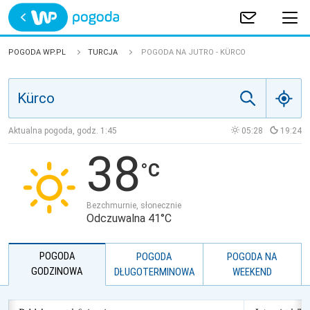
Trwa ładowanie
POLSKA
POGODA WP.PL
TURCJA
POGODA NA JUTRO - KÜRCO
EUROPA
ŚWIAT
Aktualna pogoda, godz.
1:45
05:28
19:24
38
JAKOŚĆ POWIETRZA
Bezchmurnie, słonecznie
Odczuwalna 41°C
POGODA
POGODA
POGODA NA
GODZINOWA
DŁUGOTERMINOWA
WEEKEND