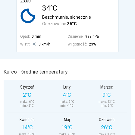
23:00
34°C
Bezchmurnie, słonecznie
Odczuwalna
36°C
Opad:
0 mm
Ciśnienie:
999 hPa
Wiatr:
3 km/h
Wilgotność:
23%
Kürco - średnie temperatury
Styczeń
Luty
Marzec
2°C
4°C
9°C
maks. 6°C
maks. 9°C
maks. 13°C
min. -2°C
min. -1°C
min. 2°C
Kwiecień
Maj
Czerwiec
14°C
19°C
26°C
maks. 19°C
maks. 25°C
maks. 32°C