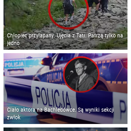
Chłopiec przyłapany. Ujęcia z Tatr. Patrzą tylko na
jedno
Ciało aktora na Bachledówce. Są wyniki sekcji
zwłok