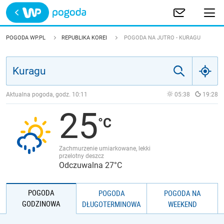
Trwa ładowanie
POLSKA
POGODA WP.PL
REPUBLIKA KOREI
POGODA NA JUTRO - KURAGU
EUROPA
ŚWIAT
Aktualna pogoda, godz.
10:11
05:38
19:28
25
JAKOŚĆ POWIETRZA
Zachmurzenie umiarkowane, lekki
przelotny deszcz
Odczuwalna 27°C
POGODA
POGODA
POGODA NA
GODZINOWA
DŁUGOTERMINOWA
WEEKEND