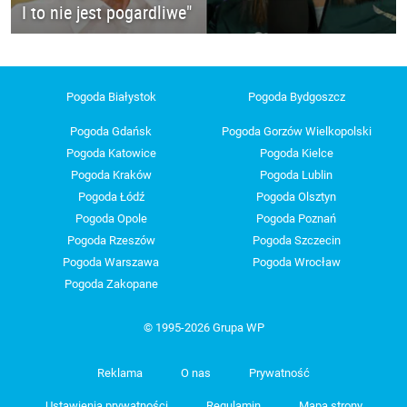
I to nie jest pogardliwe"
Pogoda Białystok
Pogoda Bydgoszcz
Pogoda Gdańsk
Pogoda Gorzów Wielkopolski
Pogoda Katowice
Pogoda Kielce
Pogoda Kraków
Pogoda Lublin
Pogoda Łódź
Pogoda Olsztyn
Pogoda Opole
Pogoda Poznań
Pogoda Rzeszów
Pogoda Szczecin
Pogoda Warszawa
Pogoda Wrocław
Pogoda Zakopane
© 1995-2026 Grupa WP
Reklama
O nas
Prywatność
Ustawienia prywatności
Regulamin
Mapa strony