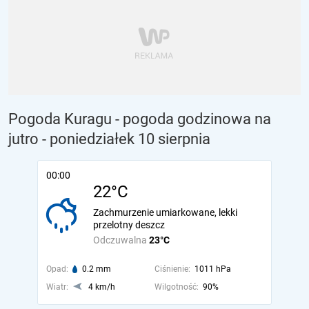
Pogoda Kuragu - pogoda godzinowa na
jutro
- poniedziałek 10 sierpnia
00:00
22°C
Zachmurzenie umiarkowane, lekki
przelotny deszcz
Odczuwalna
23°C
Opad:
0.2 mm
Ciśnienie:
1011 hPa
Wiatr:
4 km/h
Wilgotność:
90%