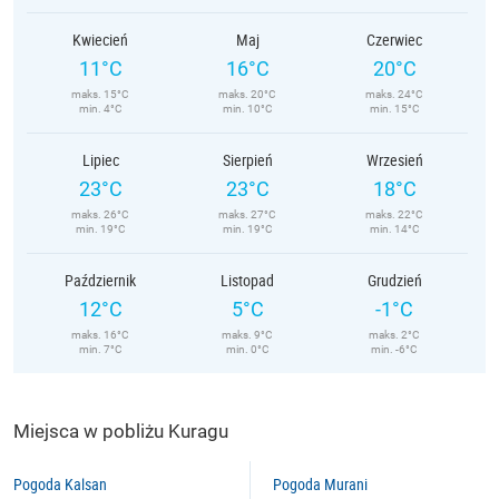
Kwiecień
Maj
Czerwiec
11°C
16°C
20°C
maks. 15°C
maks. 20°C
maks. 24°C
min. 4°C
min. 10°C
min. 15°C
Lipiec
Sierpień
Wrzesień
23°C
23°C
18°C
maks. 26°C
maks. 27°C
maks. 22°C
min. 19°C
min. 19°C
min. 14°C
Październik
Listopad
Grudzień
12°C
5°C
-1°C
maks. 16°C
maks. 9°C
maks. 2°C
min. 7°C
min. 0°C
min. -6°C
Miejsca w pobliżu Kuragu
Pogoda Kalsan
Pogoda Murani