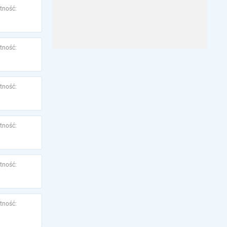
tność:
tność:
tność:
tność:
tność:
tność: