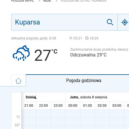
POGODA WP.PL
INDIE
POGODA NA JUTRO - KUPARSA
Aktualna pogoda, godz.
8:58
05:21
18:26
27
Zachmurzenie duże, przelotny deszcz
Odczuwalna 29°C
Pogoda godzinowa
°C
33°