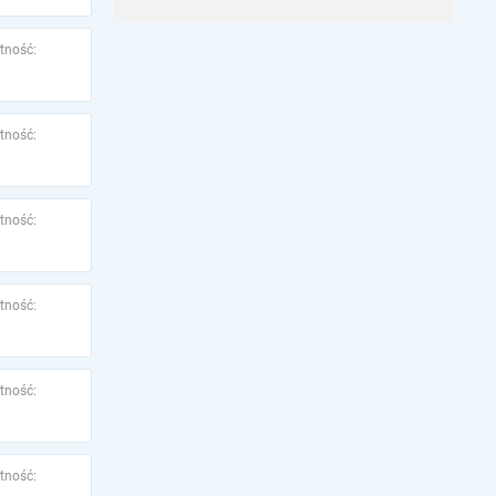
tność:
tność:
tność:
tność:
tność:
tność: