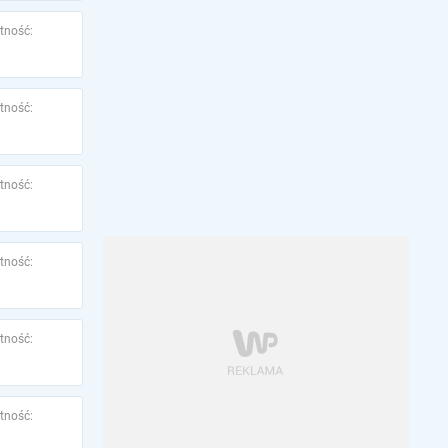
tność:
tność:
tność:
tność:
tność:
tność: