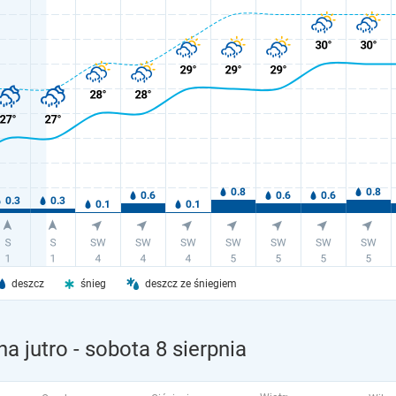
deszcz
śnieg
deszcz ze śniegiem
a jutro
- sobota 8 sierpnia