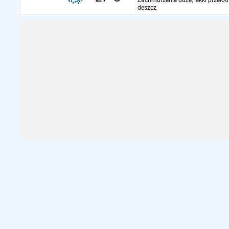
Zachmurzenie duże, lekki przelot
deszcz