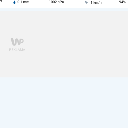
ny
0.1 mm
1002 hPa
94%
1 km/h