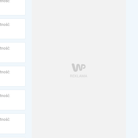
tność:
tność:
tność:
tność:
tność:
tność: