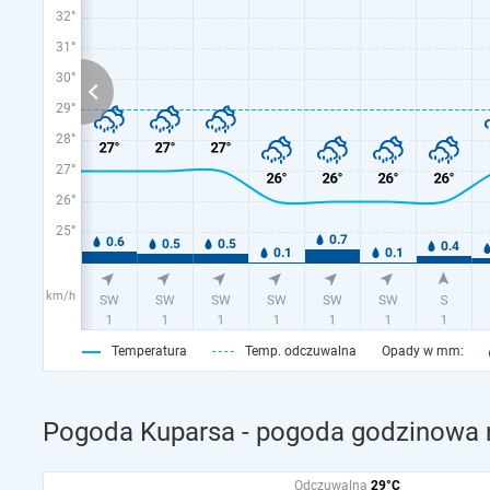
32°
31°
30°
29°
28°
27°
26°
25°
km/h
Temperatura
Temp. odczuwalna
Opady w mm:
Pogoda Kuparsa - pogoda godzinowa n
Odczuwalna
29°C