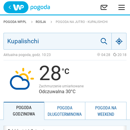
Trwa ładowanie
POLSKA
POGODA WP.PL
ROSJA
POGODA NA JUTRO - KUPALISHCHI
EUROPA
ŚWIAT
Aktualna pogoda, godz.
10:23
04:28
20:18
28
JAKOŚĆ POWIETRZA
Zachmurzenie umiarkowane
Odczuwalna 30°C
POGODA
POGODA
POGODA NA
GODZINOWA
DŁUGOTERMINOWA
WEEKEND