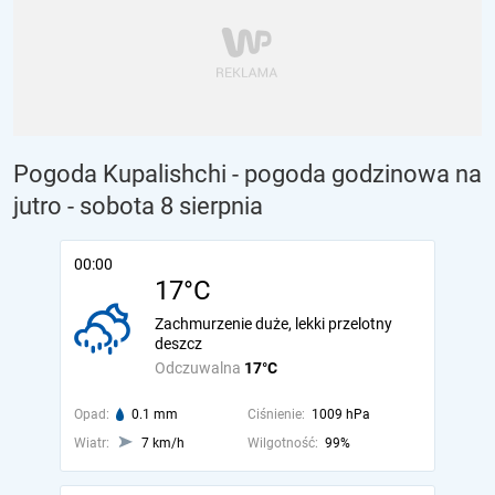
Pogoda Kupalishchi - pogoda godzinowa na
jutro
- sobota 8 sierpnia
00:00
17°C
Zachmurzenie duże, lekki przelotny
deszcz
Odczuwalna
17°C
Opad:
0.1 mm
Ciśnienie:
1009 hPa
Wiatr:
7 km/h
Wilgotność:
99%