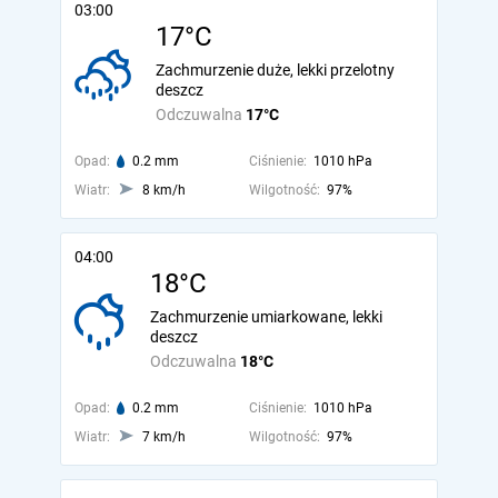
03:00
17°C
Zachmurzenie duże, lekki przelotny
deszcz
Odczuwalna
17°C
Opad:
0.2 mm
Ciśnienie:
1010 hPa
Wiatr:
8 km/h
Wilgotność:
97%
04:00
18°C
Zachmurzenie umiarkowane, lekki
deszcz
Odczuwalna
18°C
Opad:
0.2 mm
Ciśnienie:
1010 hPa
Wiatr:
7 km/h
Wilgotność:
97%