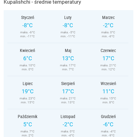
Kupalishchi - średnie temperatury
Styczeń
Luty
Marzec
-8°C
-8°C
-2°C
maks. -6°C
maks. -5°C
maks. 0°C
min. -11°C
min. -11°C
min. -6°C
Kwiecień
Maj
Czerwiec
6°C
13°C
17°C
maks. 10°C
maks. 17°C
maks. 21°C
min. 0°C
min. 7°C
min. 12°C
Lipiec
Sierpień
Wrzesień
19°C
17°C
11°C
maks. 23°C
maks. 21°C
maks. 15°C
min. 15°C
min. 13°C
min. 8°C
Październik
Listopad
Grudzień
5°C
-2°C
-6°C
maks. 7°C
maks. 0°C
maks. -4°C
min. 2°C
min. -4°C
min. -9°C