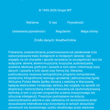
© 1995-2026 Grupa WP
Reklama
O nas
Prywatność
Ustawienia prywatności
Regulamin
Mapa strony
Źródło danych: WeatherOnline
Pobieranie, zwielokrotnianie, przechowywanie lub jakiekolwiek inne
wykorzystywanie treści dostępnych w niniejszym serwisie - bez
względu na ich charakter i sposób wyrażenia (w szczególności lecz nie
wyłącznie: słowne, słowno-muzyczne, muzyczne, audiowizualne,
audialne, tekstowe, graficzne i zawarte w nich dane i informacje, bazy
danych i zawarte w nich dane) oraz formę (np. literackie,
publicystyczne, naukowe, kartograficzne, programy komputerowe,
plastyczne, fotograficzne) wymaga uprzedniej i jednoznacznej zgody
Wirtualna Polska Media Spółka Akcyjna z siedzibą w Warszawie,
będącej właścicielem niniejszego serwisu, bez względu na sposób ich
eksploracji i wykorzystaną metodę (manualną lub zautomatyzowaną
technikę, w tym z użyciem programów uczenia maszynowego lub
sztucznej inteligencji). Powyższe zastrzeżenie nie dotyczy
wykorzystywania jedynie w celu ułatwienia ich wyszukiwania przez
wyszukiwarki internetowe oraz korzystania w ramach stosunków
umownych lub dozwolonego użytku określonego przez właściwe