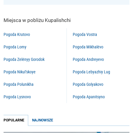
Miejsca w pobliżu Kupalishchi
Pogoda Krutovo
Pogoda Vostra
Pogoda Lomy
Pogoda Mikhalëvo
Pogoda Zelënyy Gorodok
Pogoda Andreyevo
Pogoda Nikul’skoye
Pogoda Lebyazhiy Lug
Pogoda Polunikha
Pogoda Golyakovo
Pogoda Lysnovo
Pogoda Apanitsyno
POPULARNE
NAJNOWSZE