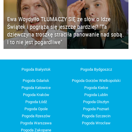
Ewa Woydyłło TŁUMACZY SIĘ ze słów o Idze
Świątek i pogrąża się jeszcze bardziej? "Ta
dziewczyna troszkę straciła panowanie nad sobą.
I to nie jest pogardliwe"
Pogoda Białystok
Pogoda Bydgoszcz
Pogoda Gdańsk
Pogoda Gorzów Wielkopolski
Pogoda Katowice
Pogoda Kielce
Pogoda Kraków
Pogoda Lublin
Pogoda Łódź
Pogoda Olsztyn
Pogoda Opole
Pogoda Poznań
Pogoda Rzeszów
Pogoda Szczecin
Pogoda Warszawa
Pogoda Wrocław
Pogoda Zakopane