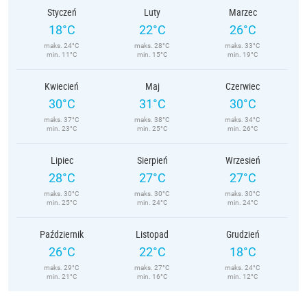
Styczeń
Luty
Marzec
18°C
22°C
26°C
maks. 24°C
maks. 28°C
maks. 33°C
min. 11°C
min. 15°C
min. 19°C
Kwiecień
Maj
Czerwiec
30°C
31°C
30°C
maks. 37°C
maks. 38°C
maks. 34°C
min. 23°C
min. 25°C
min. 26°C
Lipiec
Sierpień
Wrzesień
28°C
27°C
27°C
maks. 30°C
maks. 30°C
maks. 30°C
min. 25°C
min. 24°C
min. 24°C
Październik
Listopad
Grudzień
26°C
22°C
18°C
maks. 29°C
maks. 27°C
maks. 24°C
min. 21°C
min. 16°C
min. 12°C