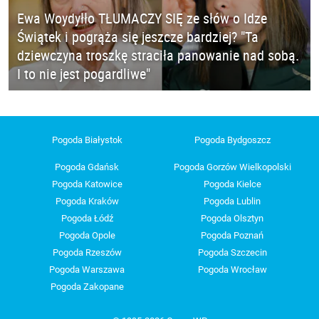
Ewa Woydyłło TŁUMACZY SIĘ ze słów o Idze
Świątek i pogrąża się jeszcze bardziej? "Ta
dziewczyna troszkę straciła panowanie nad sobą.
I to nie jest pogardliwe"
Pogoda Białystok
Pogoda Bydgoszcz
Pogoda Gdańsk
Pogoda Gorzów Wielkopolski
Pogoda Katowice
Pogoda Kielce
Pogoda Kraków
Pogoda Lublin
Pogoda Łódź
Pogoda Olsztyn
Pogoda Opole
Pogoda Poznań
Pogoda Rzeszów
Pogoda Szczecin
Pogoda Warszawa
Pogoda Wrocław
Pogoda Zakopane