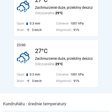
27°C
Zachmurzenie duże, przelotny deszcz
Odczuwalna
29°C
Opad:
0.3 mm
Ciśnienie:
1001 hPa
Wiatr:
3 km/h
Wilgotność:
91%
23:00
27°C
Zachmurzenie duże, przelotny deszcz
Odczuwalna
29°C
Opad:
0.3 mm
Ciśnienie:
1001 hPa
Wiatr:
3 km/h
Wilgotność:
91%
Kundruhātu - średnie temperatury