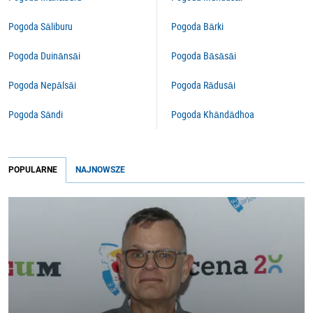
Pogoda Sāliburu
Pogoda Bārki
Pogoda Duinānsāi
Pogoda Bāsāsāi
Pogoda Nepālsāi
Pogoda Rādusāi
Pogoda Sāndi
Pogoda Khāndādhoa
POPULARNE
NAJNOWSZE