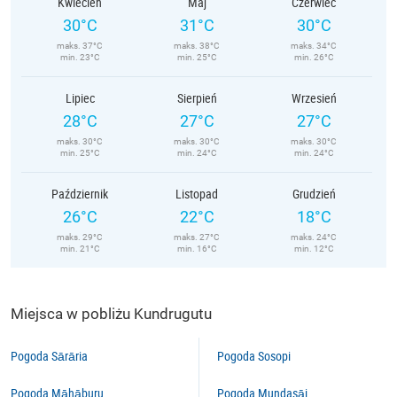
Kwiecień
Maj
Czerwiec
30°C
31°C
30°C
maks. 37°C
maks. 38°C
maks. 34°C
min. 23°C
min. 25°C
min. 26°C
Lipiec
Sierpień
Wrzesień
28°C
27°C
27°C
maks. 30°C
maks. 30°C
maks. 30°C
min. 25°C
min. 24°C
min. 24°C
Październik
Listopad
Grudzień
26°C
22°C
18°C
maks. 29°C
maks. 27°C
maks. 24°C
min. 21°C
min. 16°C
min. 12°C
Miejsca w pobliżu Kundrugutu
Pogoda Sārāria
Pogoda Sosopi
Pogoda Māhāburu
Pogoda Mundasāi