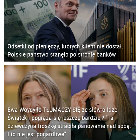
Odsetki od pieniędzy, których klient nie dostał.
Polskie państwo stanęło po stronie banków
Ewa Woydyłło TŁUMACZY SIĘ ze słów o Idze
Świątek i pogrąża się jeszcze bardziej? "Ta
dziewczyna troszkę straciła panowanie nad sobą.
I to nie jest pogardliwe"