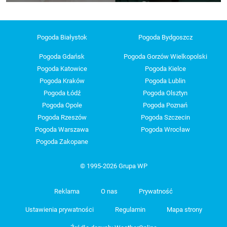
Pogoda Białystok
Pogoda Bydgoszcz
Pogoda Gdańsk
Pogoda Gorzów Wielkopolski
Pogoda Katowice
Pogoda Kielce
Pogoda Kraków
Pogoda Lublin
Pogoda Łódź
Pogoda Olsztyn
Pogoda Opole
Pogoda Poznań
Pogoda Rzeszów
Pogoda Szczecin
Pogoda Warszawa
Pogoda Wrocław
Pogoda Zakopane
© 1995-2026 Grupa WP
Reklama
O nas
Prywatność
Ustawienia prywatności
Regulamin
Mapa strony