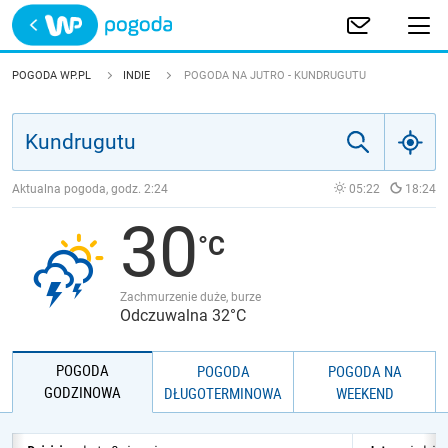
Trwa ładowanie
POLSKA
POGODA WP.PL
INDIE
POGODA NA JUTRO - KUNDRUGUTU
EUROPA
ŚWIAT
Aktualna pogoda, godz.
2:24
05:22
18:24
30
JAKOŚĆ POWIETRZA
Zachmurzenie duże, burze
Odczuwalna 32°C
POGODA
POGODA
POGODA NA
GODZINOWA
DŁUGOTERMINOWA
WEEKEND