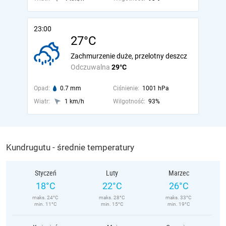
23:00
27°C
Zachmurzenie duże, przelotny deszcz
Odczuwalna
29°C
Opad:
0.7 mm
Ciśnienie:
1001 hPa
Wiatr:
1 km/h
Wilgotność:
93%
Kundrugutu - średnie temperatury
Styczeń
Luty
Marzec
18°C
22°C
26°C
maks. 24°C
maks. 28°C
maks. 33°C
min. 11°C
min. 15°C
min. 19°C