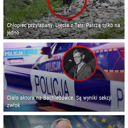
Chłopiec przyłapany. Ujęcia z Tatr. Patrzą tylko na
jedno
Ciało aktora na Bachledówce. Są wyniki sekcji
zwłok