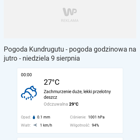
Pogoda Kundrugutu - pogoda godzinowa na
jutro
- niedziela 9 sierpnia
00:00
27°C
Zachmurzenie duże, lekki przelotny
deszcz
Odczuwalna
29°C
Opad:
0.1 mm
Ciśnienie:
1001 hPa
Wiatr:
1 km/h
Wilgotność:
94%