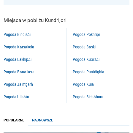
Miejsca w pobliżu Kundrijori
Pogoda Bindisāi
Pogoda Pokhripi
Pogoda Kārsākola
Pogoda Bāski
Pogoda Lakhipāi
Pogoda Kuārsāi
Pogoda Bānāikera
Pogoda Purtidighia
Pogoda Jaintgarh
Pogoda Kuia
Pogoda Ulihātu
Pogoda Bichāburu
POPULARNE
NAJNOWSZE