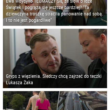
Ewa Woydyłło TŁUMACZY SIĘ ze słów o Idze
Świątek i pogrąża się jeszcze bardziej? "Ta
dziewczyna troszkę straciła panowanie nad sobą.
I to nie jest pogardliwe"
Gryps z więzienia. Śledczy chcą zajrzeć do teczki
Łukasza Żaka