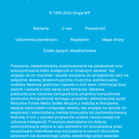
© 1995-2026 Grupa WP
Reklama
O nas
Prywatność
Ustawienia prywatności
Regulamin
Mapa strony
Źródło danych: WeatherOnline
Pobieranie, zwielokrotnianie, przechowywanie lub jakiekolwiek inne
wykorzystywanie treści dostępnych w niniejszym serwisie - bez
względu na ich charakter i sposób wyrażenia (w szczególności lecz nie
wyłącznie: słowne, słowno-muzyczne, muzyczne, audiowizualne,
audialne, tekstowe, graficzne i zawarte w nich dane i informacje, bazy
danych i zawarte w nich dane) oraz formę (np. literackie,
publicystyczne, naukowe, kartograficzne, programy komputerowe,
plastyczne, fotograficzne) wymaga uprzedniej i jednoznacznej zgody
Wirtualna Polska Media Spółka Akcyjna z siedzibą w Warszawie,
będącej właścicielem niniejszego serwisu, bez względu na sposób ich
eksploracji i wykorzystaną metodę (manualną lub zautomatyzowaną
technikę, w tym z użyciem programów uczenia maszynowego lub
sztucznej inteligencji). Powyższe zastrzeżenie nie dotyczy
wykorzystywania jedynie w celu ułatwienia ich wyszukiwania przez
wyszukiwarki internetowe oraz korzystania w ramach stosunków
umownych lub dozwolonego użytku określonego przez właściwe