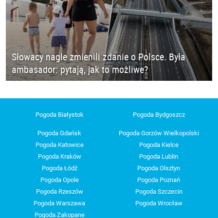
Słowacy nagle zmienili zdanie o Polsce. Była
ambasador: pytają, jak to możliwe?
Pogoda Białystok
Pogoda Bydgoszcz
Pogoda Gdańsk
Pogoda Gorzów Wielkopolski
Pogoda Katowice
Pogoda Kielce
Pogoda Kraków
Pogoda Lublin
Pogoda Łódź
Pogoda Olsztyn
Pogoda Opole
Pogoda Poznań
Pogoda Rzeszów
Pogoda Szczecin
Pogoda Warszawa
Pogoda Wrocław
Pogoda Zakopane