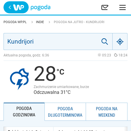
Trwa ładowanie
POLSKA
POGODA WP.PL
INDIE
POGODA NA JUTRO - KUNDRIJORI
EUROPA
ŚWIAT
Aktualna pogoda, godz.
6:36
05:23
18:24
28
JAKOŚĆ POWIETRZA
Zachmurzenie umiarkowane, burze
Odczuwalna 31°C
POGODA
POGODA
POGODA NA
GODZINOWA
DŁUGOTERMINOWA
WEEKEND