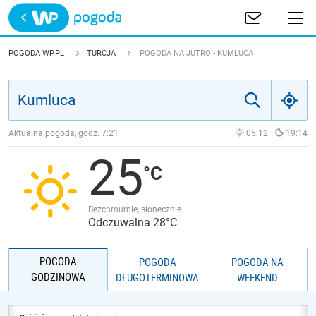
Trwa ładowanie
POLSKA
POGODA WP.PL
TURCJA
POGODA NA JUTRO - KUMLUCA
EUROPA
ŚWIAT
Aktualna pogoda, godz.
7:21
05:12
19:14
25
JAKOŚĆ POWIETRZA
Bezchmurnie, słonecznie
Odczuwalna 28°C
POGODA
POGODA
POGODA NA
GODZINOWA
DŁUGOTERMINOWA
WEEKEND