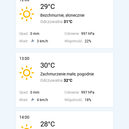
29°C
Bezchmurnie, słonecznie
Odczuwalna
31°C
Opad:
0 mm
Ciśnienie:
997 hPa
Wiatr:
3 km/h
Wilgotność:
22%
13:00
30°C
Zachmurzenie małe, pogodnie
Odczuwalna
32°C
Opad:
0 mm
Ciśnienie:
997 hPa
Wiatr:
4 km/h
Wilgotność:
18%
14:00
28°C