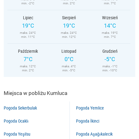
min. -2°C
min. 2°C
min. 7°C
Lipiec
Sierpień
Wrzesień
19°C
19°C
14°C
maks. 24°C
maks. 24°C
maks. 19°C
min. 11°C
min. 12°C
min. 7°C
Październik
Listopad
Grudzień
7°C
0°C
-5°C
maks. 12°C
maks. 4°C
maks. -1°C
min. 2°C
min. -5°C
min. -10°C
Miejsca w pobliżu Kumluca
Pogoda Sekerbulak
Pogoda Yemlice
Pogoda Ocaklı
Pogoda İkinci
Pogoda Yeşilsu
Pogoda Aşağıkalecik