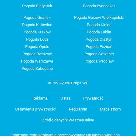
Pogoda Białystok
Pogoda Bydgoszcz
Pogoda Gdańsk
Pogoda Gorzów Wielkopolski
Pogoda Katowice
Pogoda Kielce
Pogoda Kraków
Pogoda Lublin
Pogoda Łódź
Pogoda Olsztyn
Pogoda Opole
Pogoda Poznań
Pogoda Rzeszów
Pogoda Szczecin
Pogoda Warszawa
Pogoda Wrocław
Pogoda Zakopane
© 1995-2026 Grupa WP
Reklama
O nas
Prywatność
Ustawienia prywatności
Regulamin
Mapa strony
Źródło danych: WeatherOnline
Pobieranie, zwielokrotnianie, przechowywanie lub jakiekolwiek inne