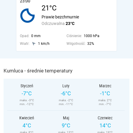
23:00
21°C
Prawie bezchmurnie
Odczuwalna
23°C
Opad:
0 mm
Ciśnienie:
1000 hPa
Wiatr:
1 km/h
Wilgotność:
32%
Kumluca - średnie temperatury
Styczeń
Luty
Marzec
-7°C
-6°C
-1°C
maks. -3°C
maks. -2°C
maks. 2°C
min. -12°C
min. -11°C
min. -7°C
Kwiecień
Maj
Czerwiec
4°C
9°C
14°C
maks. 8°C
maks. 13°C
maks. 19°C