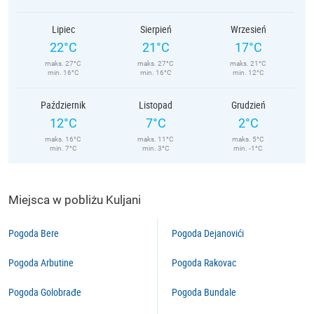
Lipiec
Sierpień
Wrzesień
22°C
21°C
17°C
maks. 27°C
maks. 27°C
maks. 21°C
min. 16°C
min. 16°C
min. 12°C
Październik
Listopad
Grudzień
12°C
7°C
2°C
maks. 16°C
maks. 11°C
maks. 5°C
min. 7°C
min. 3°C
min. -1°C
Miejsca w pobliżu Kuljani
Pogoda Bere
Pogoda Dejanovići
Pogoda Arbutine
Pogoda Rakovac
Pogoda Golobrađe
Pogoda Bundale