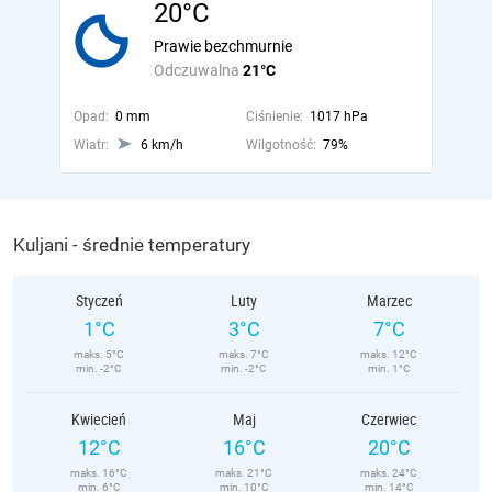
20°C
Prawie bezchmurnie
Odczuwalna
21°C
Opad:
0 mm
Ciśnienie:
1017 hPa
Wiatr:
6 km/h
Wilgotność:
79%
Kuljani - średnie temperatury
Styczeń
Luty
Marzec
1°C
3°C
7°C
maks. 5°C
maks. 7°C
maks. 12°C
min. -2°C
min. -2°C
min. 1°C
Kwiecień
Maj
Czerwiec
12°C
16°C
20°C
maks. 16°C
maks. 21°C
maks. 24°C
min. 6°C
min. 10°C
min. 14°C