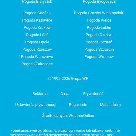
Pogoda Białystok
Pogoda Bydgoszcz
Pogoda Gdańsk
Pogoda Gorzów Wielkopolski
Pogoda Katowice
Pogoda Kielce
Pogoda Kraków
Pogoda Lublin
Pogoda Łódź
Pogoda Olsztyn
Pogoda Opole
Pogoda Poznań
Pogoda Rzeszów
Pogoda Szczecin
Pogoda Warszawa
Pogoda Wrocław
Pogoda Zakopane
© 1995-2026 Grupa WP
Reklama
O nas
Prywatność
Ustawienia prywatności
Regulamin
Mapa strony
Źródło danych: WeatherOnline
Pobieranie, zwielokrotnianie, przechowywanie lub jakiekolwiek inne
wykorzystywanie treści dostępnych w niniejszym serwisie - bez