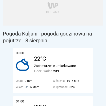
Pogoda Kuljani - pogoda godzinowa na
pojutrze
- 8 sierpnia
00:00
22°C
Zachmurzenie umiarkowane
Odczuwalna
23°C
Opad:
0 mm
Ciśnienie:
1016 hPa
Wiatr:
6 km/h
Wilgotność:
82%
01:00