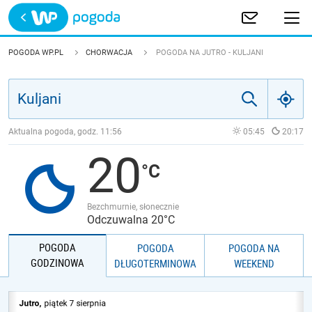
Trwa ładowanie
POLSKA
POGODA WP.PL
CHORWACJA
POGODA NA JUTRO - KULJANI
EUROPA
ŚWIAT
Aktualna pogoda, godz.
11:56
05:45
20:17
20
JAKOŚĆ POWIETRZA
Bezchmurnie, słonecznie
Odczuwalna 20°C
POGODA
POGODA
POGODA NA
GODZINOWA
DŁUGOTERMINOWA
WEEKEND