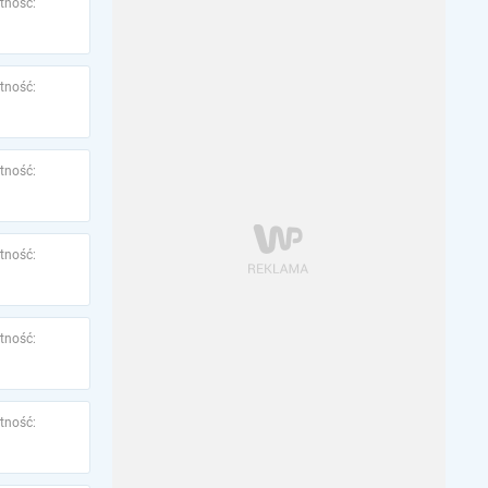
tność:
tność:
tność:
tność:
tność:
tność: