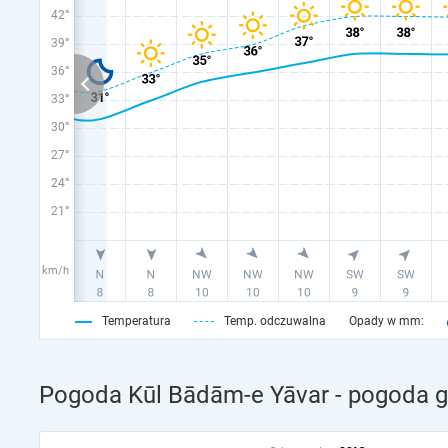
42°
39°
36°
33°
30°
27°
24°
21°
km/h
Temperatura
Temp. odczuwalna
Opady w mm:
Pogoda Kūl Bādām-e Yāvar - pogoda g