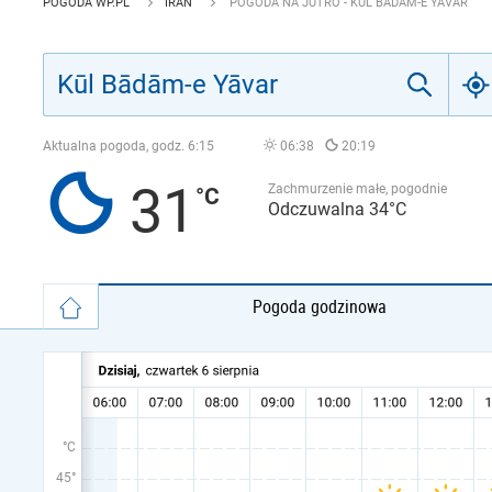
POGODA WP.PL
IRAN
POGODA NA JUTRO - KŪL BĀDĀM-E YĀVAR
Aktualna pogoda, godz.
6:15
06:38
20:19
31
Zachmurzenie małe, pogodnie
Odczuwalna 34°C
Pogoda godzinowa
°C
45°