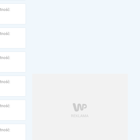
tność:
tność:
tność:
tność:
tność:
tność: