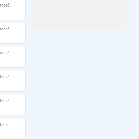
tność:
tność:
tność:
tność:
tność:
tność: