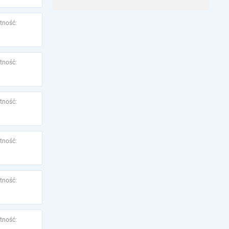
tność:
tność:
tność:
tność:
tność:
tność: