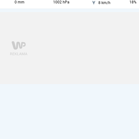
0 mm
1002 hPa
18%
8 km/h