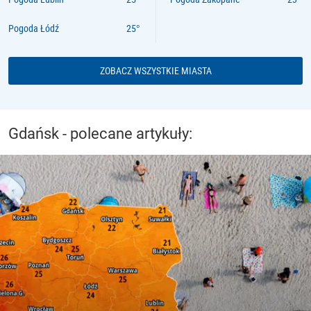
Pogoda Łódź
ZOBACZ WSZYSTKIE MIASTA
Gdańsk - polecane artykuły: