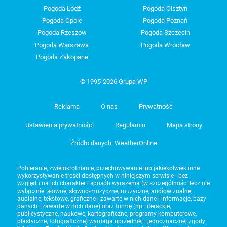
Pogoda Łódź
Pogoda Olsztyn
Pogoda Opole
Pogoda Poznań
Pogoda Rzeszów
Pogoda Szczecin
Pogoda Warszawa
Pogoda Wrocław
Pogoda Zakopane
© 1995-2026 Grupa WP
Reklama
O nas
Prywatność
Ustawienia prywatności
Regulamin
Mapa strony
Źródło danych: WeatherOnline
Pobieranie, zwielokrotnianie, przechowywanie lub jakiekolwiek inne
wykorzystywanie treści dostępnych w niniejszym serwisie - bez
względu na ich charakter i sposób wyrażenia (w szczególności lecz nie
wyłącznie: słowne, słowno-muzyczne, muzyczne, audiowizualne,
audialne, tekstowe, graficzne i zawarte w nich dane i informacje, bazy
danych i zawarte w nich dane) oraz formę (np. literackie,
publicystyczne, naukowe, kartograficzne, programy komputerowe,
plastyczne, fotograficzne) wymaga uprzedniej i jednoznacznej zgody