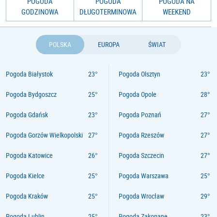
POGODA
POGODA
POGODA NA
GODZINOWA
DŁUGOTERMINOWA
WEEKEND
POLSKA
EUROPA
ŚWIAT
Pogoda Białystok
Pogoda Olsztyn
Pogoda Bydgoszcz
Pogoda Opole
Pogoda Gdańsk
Pogoda Poznań
Pogoda Gorzów Wielkopolski
Pogoda Rzeszów
Pogoda Katowice
Pogoda Szczecin
Pogoda Kielce
Pogoda Warszawa
Pogoda Kraków
Pogoda Wrocław
Pogoda Lublin
Pogoda Zakopane