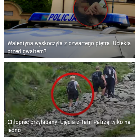
Walentyna wyskoczyła z czwartego piętra. Uciekła
przed gwałtem?
Chłopiec przyłapany. Ujęcia z Tatr. Patrzą tylko na
jedno