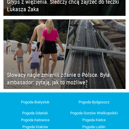
Gryps z więzienia. Śledczy chcą zajrzeć do teczki
Łukasza Żaka
Słowacy nagle zmienili zdanie o Polsce. Była
ambasador: pytają, jak to możliwe?
Pogoda Białystok
Pogoda Bydgoszcz
Pogoda Gdańsk
Pogoda Gorzów Wielkopolski
Pogoda Katowice
Pogoda Kielce
Pogoda Kraków
Pogoda Lublin