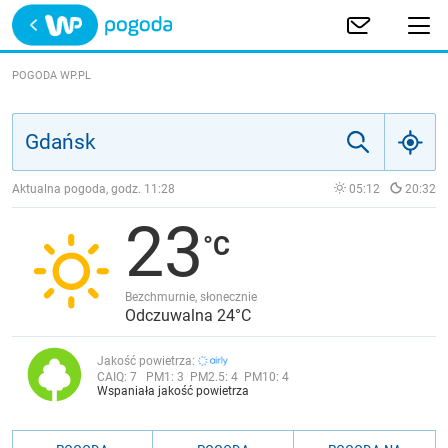
Trwa ładowanie
POLSKA
POGODA WP.PL
EUROPA
ŚWIAT
Aktualna pogoda, godz.
11:28
05:12
20:32
23
JAKOŚĆ POWIETRZA
Bezchmurnie, słonecznie
Odczuwalna 24°C
Jakość powietrza:
CAIQ:
7
PM1:
3
PM2.5:
4
PM10:
4
Wspaniała jakość powietrza