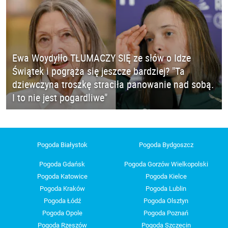
Ewa Woydyłło TŁUMACZY SIĘ ze słów o Idze
Świątek i pogrąża się jeszcze bardziej? "Ta
dziewczyna troszkę straciła panowanie nad sobą.
I to nie jest pogardliwe"
Pogoda Białystok
Pogoda Bydgoszcz
Pogoda Gdańsk
Pogoda Gorzów Wielkopolski
Pogoda Katowice
Pogoda Kielce
Pogoda Kraków
Pogoda Lublin
Pogoda Łódź
Pogoda Olsztyn
Pogoda Opole
Pogoda Poznań
Pogoda Rzeszów
Pogoda Szczecin