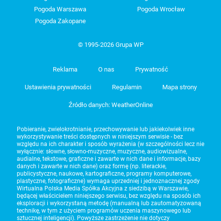
Pogoda Warszawa
Pogoda Wrocław
Pogoda Zakopane
© 1995-2026 Grupa WP
Reklama
O nas
Prywatność
Ustawienia prywatności
Regulamin
Mapa strony
Źródło danych: WeatherOnline
Pobieranie, zwielokrotnianie, przechowywanie lub jakiekolwiek inne
wykorzystywanie treści dostępnych w niniejszym serwisie - bez
względu na ich charakter i sposób wyrażenia (w szczególności lecz nie
wyłącznie: słowne, słowno-muzyczne, muzyczne, audiowizualne,
audialne, tekstowe, graficzne i zawarte w nich dane i informacje, bazy
danych i zawarte w nich dane) oraz formę (np. literackie,
publicystyczne, naukowe, kartograficzne, programy komputerowe,
plastyczne, fotograficzne) wymaga uprzedniej i jednoznacznej zgody
Wirtualna Polska Media Spółka Akcyjna z siedzibą w Warszawie,
będącej właścicielem niniejszego serwisu, bez względu na sposób ich
eksploracji i wykorzystaną metodę (manualną lub zautomatyzowaną
technikę, w tym z użyciem programów uczenia maszynowego lub
sztucznej inteligencji). Powyższe zastrzeżenie nie dotyczy