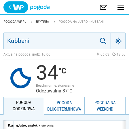
Trwa ładowanie
POLSKA
POGODA WP.PL
ERYTREA
POGODA NA JUTRO - KUBBANI
EUROPA
ŚWIAT
Aktualna pogoda, godz.
10:06
06:03
18:50
34
JAKOŚĆ POWIETRZA
Bezchmurnie, słonecznie
Odczuwalna 37°C
POGODA
POGODA
POGODA NA
GODZINOWA
DŁUGOTERMINOWA
WEEKEND