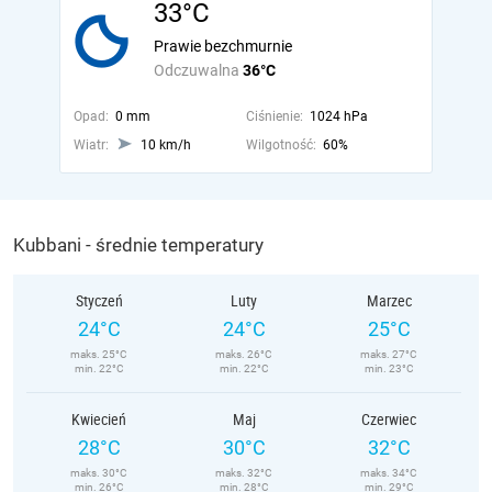
33°C
Prawie bezchmurnie
Odczuwalna
36°C
Opad:
0 mm
Ciśnienie:
1024 hPa
Wiatr:
10 km/h
Wilgotność:
60%
Kubbani - średnie temperatury
Styczeń
Luty
Marzec
24°C
24°C
25°C
maks. 25°C
maks. 26°C
maks. 27°C
min. 22°C
min. 22°C
min. 23°C
Kwiecień
Maj
Czerwiec
28°C
30°C
32°C
maks. 30°C
maks. 32°C
maks. 34°C
min. 26°C
min. 28°C
min. 29°C