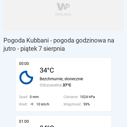
Pogoda Kubbani - pogoda godzinowa na
jutro
- piątek 7 sierpnia
00:00
34°C
Bezchmurnie, słonecznie
Odczuwalna
37°C
Opad:
0 mm
Ciśnienie:
1024 hPa
Wiatr:
10 km/h
Wilgotność:
59%
01:00