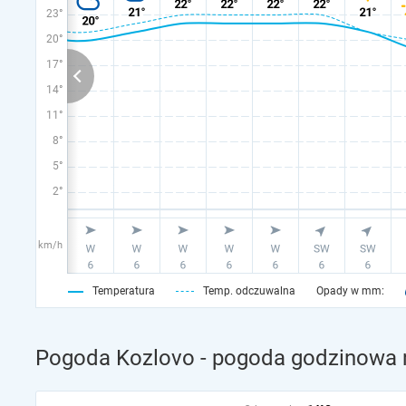
23°
20°
17°
14°
11°
8°
5°
2°
km/h
Temperatura
Temp. odczuwalna
Opady w mm:
Pogoda Kozlovo - pogoda godzinowa n