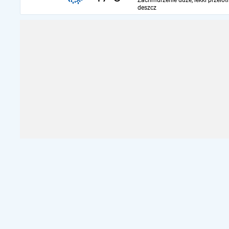
Zachmurzenie duże, lekki przelot
deszcz