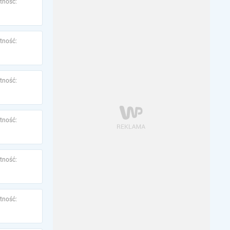
tność:
tność:
tność:
tność:
tność:
tność: