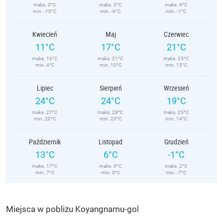
maks. 0°C
maks. 3°C
maks. 9°C
min. -10°C
min. -6°C
min. -1°C
Kwiecień
Maj
Czerwiec
11°C
17°C
21°C
maks. 16°C
maks. 21°C
maks. 25°C
min. 4°C
min. 10°C
min. 15°C
Lipiec
Sierpień
Wrzesień
24°C
24°C
19°C
maks. 27°C
maks. 28°C
maks. 23°C
min. 20°C
min. 20°C
min. 14°C
Październik
Listopad
Grudzień
13°C
6°C
-1°C
maks. 17°C
maks. 9°C
maks. 2°C
min. 7°C
min. 0°C
min. -7°C
Miejsca w pobliżu Koyangnamu-gol