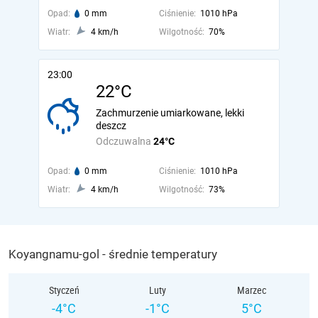
Opad:
0 mm
Ciśnienie:
1010 hPa
Wiatr:
4 km/h
Wilgotność:
70%
23:00
22°C
Zachmurzenie umiarkowane, lekki
deszcz
Odczuwalna
24°C
Opad:
0 mm
Ciśnienie:
1010 hPa
Wiatr:
4 km/h
Wilgotność:
73%
Koyangnamu-gol - średnie temperatury
Styczeń
Luty
Marzec
-4°C
-1°C
5°C