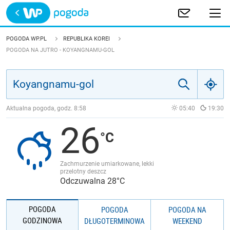
Trwa ładowanie
POLSKA
POGODA WP.PL
REPUBLIKA KOREI
POGODA NA JUTRO - KOYANGNAMU-GOL
EUROPA
ŚWIAT
Aktualna pogoda, godz.
8:58
05:40
19:30
JAKOŚĆ POWIETRZA
26
Zachmurzenie umiarkowane, lekki
przelotny deszcz
Odczuwalna 28°C
POGODA
POGODA
POGODA NA
GODZINOWA
DŁUGOTERMINOWA
WEEKEND