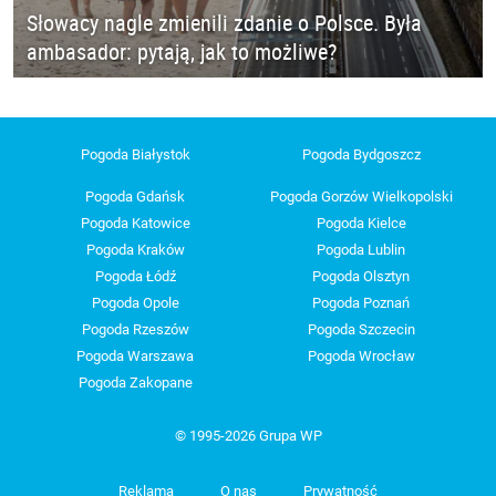
Słowacy nagle zmienili zdanie o Polsce. Była
ambasador: pytają, jak to możliwe?
Pogoda Białystok
Pogoda Bydgoszcz
Pogoda Gdańsk
Pogoda Gorzów Wielkopolski
Pogoda Katowice
Pogoda Kielce
Pogoda Kraków
Pogoda Lublin
Pogoda Łódź
Pogoda Olsztyn
Pogoda Opole
Pogoda Poznań
Pogoda Rzeszów
Pogoda Szczecin
Pogoda Warszawa
Pogoda Wrocław
Pogoda Zakopane
© 1995-2026 Grupa WP
Reklama
O nas
Prywatność