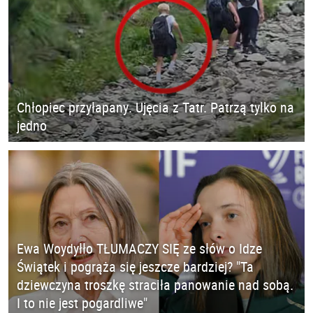
Chłopiec przyłapany. Ujęcia z Tatr. Patrzą tylko na
jedno
Ewa Woydyłło TŁUMACZY SIĘ ze słów o Idze
Świątek i pogrąża się jeszcze bardziej? "Ta
dziewczyna troszkę straciła panowanie nad sobą.
I to nie jest pogardliwe"