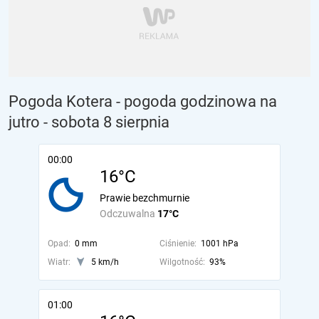
Pogoda Kotera - pogoda godzinowa na
jutro
- sobota 8 sierpnia
00:00
16°C
Prawie bezchmurnie
Odczuwalna
17°C
Opad:
0 mm
Ciśnienie:
1001 hPa
Wiatr:
5 km/h
Wilgotność:
93%
01:00