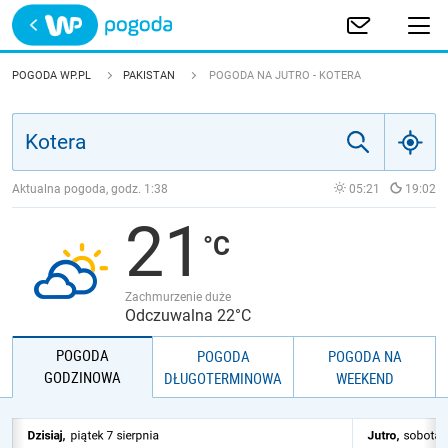
Trwa ładowanie
POLSKA
POGODA WP.PL
PAKISTAN
POGODA NA JUTRO - KOTERA
EUROPA
ŚWIAT
Aktualna pogoda, godz.
1:38
05:21
19:02
21
JAKOŚĆ POWIETRZA
Zachmurzenie duże
Odczuwalna 22°C
POGODA
POGODA
POGODA NA
GODZINOWA
DŁUGOTERMINOWA
WEEKEND