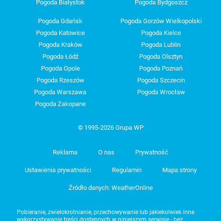
Pogoda Białystok
Pogoda Bydgoszcz
Pogoda Gdańsk
Pogoda Gorzów Wielkopolski
Pogoda Katowice
Pogoda Kielce
Pogoda Kraków
Pogoda Lublin
Pogoda Łódź
Pogoda Olsztyn
Pogoda Opole
Pogoda Poznań
Pogoda Rzeszów
Pogoda Szczecin
Pogoda Warszawa
Pogoda Wrocław
Pogoda Zakopane
© 1995-2026 Grupa WP
Reklama
O nas
Prywatność
Ustawienia prywatności
Regulamin
Mapa strony
Źródło danych: WeatherOnline
Pobieranie, zwielokrotnianie, przechowywanie lub jakiekolwiek inne
wykorzystywanie treści dostępnych w niniejszym serwisie - bez