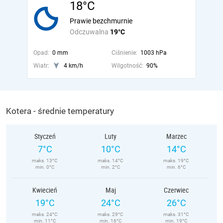
18°C
Prawie bezchmurnie
Odczuwalna
19°C
Opad:
0 mm
Ciśnienie:
1003 hPa
Wiatr:
4 km/h
Wilgotność:
90%
Kotera - średnie temperatury
Styczeń
Luty
Marzec
7°C
10°C
14°C
maks. 13°C
maks. 14°C
maks. 19°C
min. 0°C
min. 2°C
min. 6°C
Kwiecień
Maj
Czerwiec
19°C
24°C
26°C
maks. 24°C
maks. 29°C
maks. 31°C
min. 11°C
min. 16°C
min. 19°C