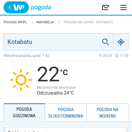
Trwa ładowanie
POLSKA
POGODA WP.PL
INDONEZJA
POGODA NA JUTRO - KOTABATU
EUROPA
ŚWIAT
Aktualna pogoda, godz.
7:42
06:03
17:55
22
JAKOŚĆ POWIETRZA
Bezchmurnie, słonecznie
Odczuwalna 24°C
POGODA
POGODA
POGODA NA
GODZINOWA
DŁUGOTERMINOWA
WEEKEND