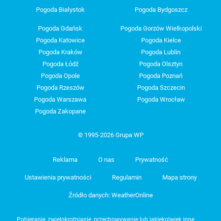
Pogoda Białystok
Pogoda Bydgoszcz
Pogoda Gdańsk
Pogoda Gorzów Wielkopolski
Pogoda Katowice
Pogoda Kielce
Pogoda Kraków
Pogoda Lublin
Pogoda Łódź
Pogoda Olsztyn
Pogoda Opole
Pogoda Poznań
Pogoda Rzeszów
Pogoda Szczecin
Pogoda Warszawa
Pogoda Wrocław
Pogoda Zakopane
© 1995-2026 Grupa WP
Reklama
O nas
Prywatność
Ustawienia prywatności
Regulamin
Mapa strony
Źródło danych: WeatherOnline
Pobieranie, zwielokrotnianie, przechowywanie lub jakiekolwiek inne