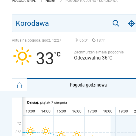
POGODA WP.PL
NIGER
POGODA NA JUTRO - KORODAWA
Aktualna pogoda, godz.
12:27
06:01
18:41
33
Zachmurzenie małe, pogodnie
Odczuwalna 36°C
Pogoda godzinowa
°C
36°