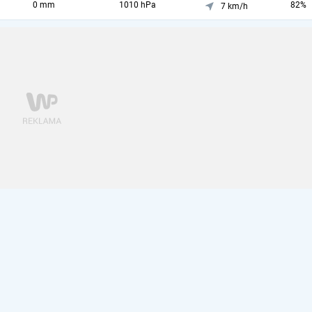
0 mm
1010 hPa
82%
7 km/h