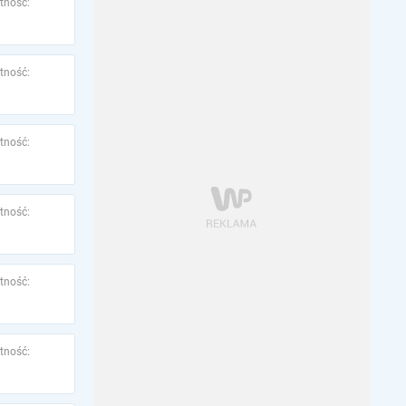
tność:
tność:
tność:
tność:
tność:
tność: