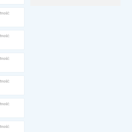
tność:
tność:
tność:
tność:
tność:
tność: