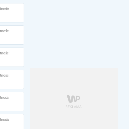
tność:
tność:
tność:
tność:
tność:
tność: