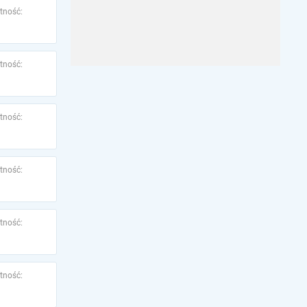
tność:
tność:
tność:
tność:
tność:
tność: