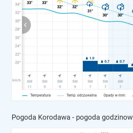
34°
32°
30°
28°
26°
24°
22°
20°
km/h
Temperatura
Temp. odczuwalna
Opady w mm:
Pogoda Korodawa - pogoda godzinowa