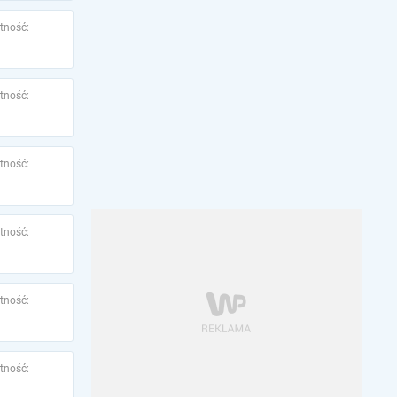
tność:
tność:
tność:
tność:
tność:
tność: