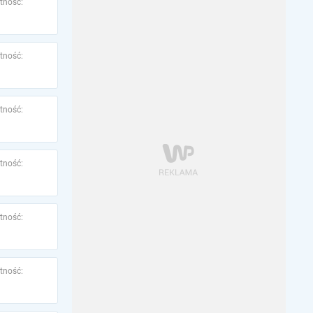
tność:
tność:
tność:
tność:
tność:
tność: