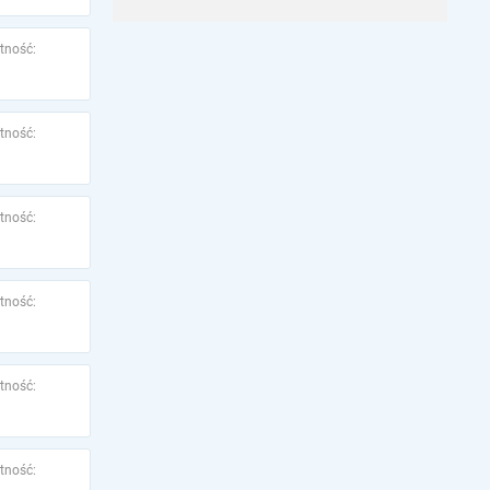
tność:
tność:
tność:
tność:
tność:
tność: