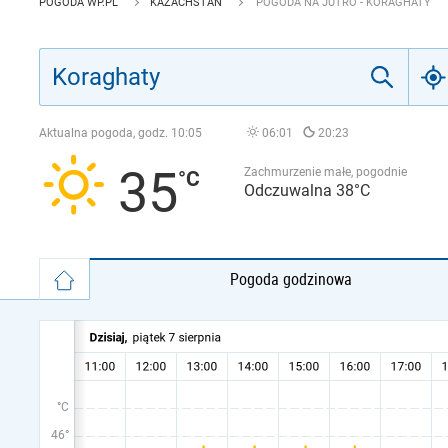
POGODA WP.PL
KAZACHSTAN
POGODA NA JUTRO - KORAGHATY
Aktualna pogoda, godz.
10:05
06:01
20:23
35
Zachmurzenie małe, pogodnie
Odczuwalna 38°C
Pogoda godzinowa
°C
46°