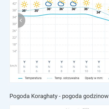
42°
38°
34°
30°
26°
22°
18°
14°
km/h
Temperatura
Temp. odczuwalna
Opady w mm:
Pogoda Koraghaty - pogoda godzinowa