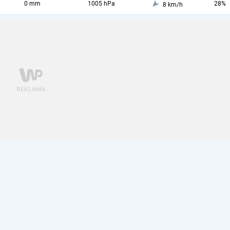
0 mm
1005 hPa
28%
8 km/h