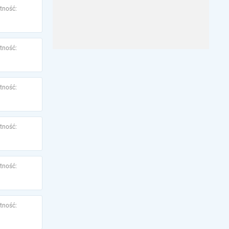
tność:
tność:
tność:
tność:
tność:
tność: