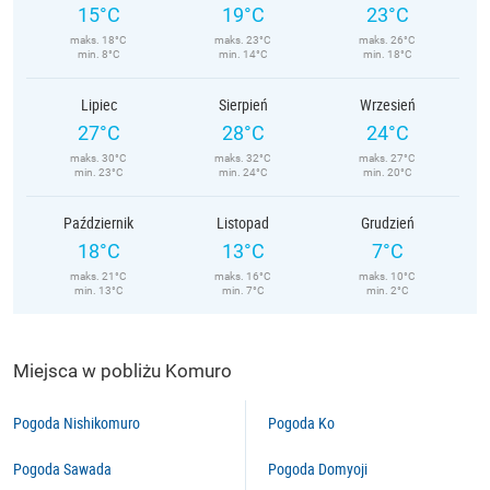
15°C
19°C
23°C
maks. 18°C
maks. 23°C
maks. 26°C
min. 8°C
min. 14°C
min. 18°C
Lipiec
Sierpień
Wrzesień
27°C
28°C
24°C
maks. 30°C
maks. 32°C
maks. 27°C
min. 23°C
min. 24°C
min. 20°C
Październik
Listopad
Grudzień
18°C
13°C
7°C
maks. 21°C
maks. 16°C
maks. 10°C
min. 13°C
min. 7°C
min. 2°C
Miejsca w pobliżu Komuro
Pogoda Nishikomuro
Pogoda Ko
Pogoda Sawada
Pogoda Domyoji