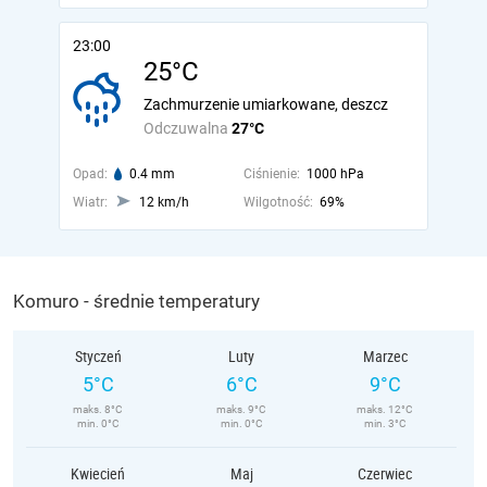
23:00
25°C
Zachmurzenie umiarkowane, deszcz
Odczuwalna
27°C
Opad:
0.4 mm
Ciśnienie:
1000 hPa
Wiatr:
12 km/h
Wilgotność:
69%
Komuro - średnie temperatury
Styczeń
Luty
Marzec
5°C
6°C
9°C
maks. 8°C
maks. 9°C
maks. 12°C
min. 0°C
min. 0°C
min. 3°C
Kwiecień
Maj
Czerwiec