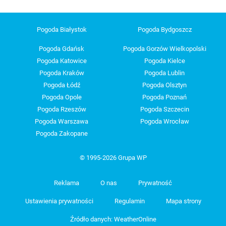
Pogoda Białystok
Pogoda Bydgoszcz
Pogoda Gdańsk
Pogoda Gorzów Wielkopolski
Pogoda Katowice
Pogoda Kielce
Pogoda Kraków
Pogoda Lublin
Pogoda Łódź
Pogoda Olsztyn
Pogoda Opole
Pogoda Poznań
Pogoda Rzeszów
Pogoda Szczecin
Pogoda Warszawa
Pogoda Wrocław
Pogoda Zakopane
© 1995-2026 Grupa WP
Reklama
O nas
Prywatność
Ustawienia prywatności
Regulamin
Mapa strony
Źródło danych: WeatherOnline