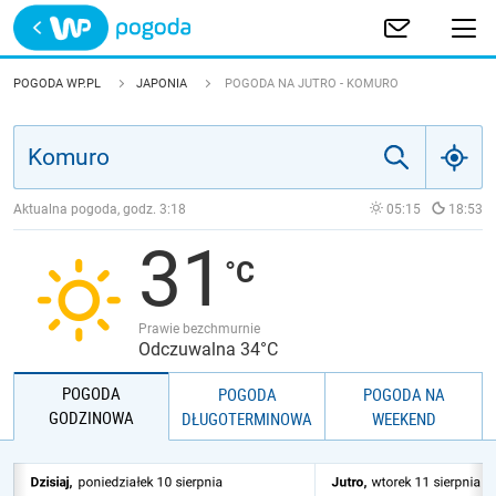
Trwa ładowanie
POLSKA
POGODA WP.PL
JAPONIA
POGODA NA JUTRO - KOMURO
EUROPA
ŚWIAT
Aktualna pogoda, godz.
3:18
05:15
18:53
31
JAKOŚĆ POWIETRZA
Prawie bezchmurnie
Odczuwalna 34°C
POGODA
POGODA
POGODA NA
GODZINOWA
DŁUGOTERMINOWA
WEEKEND