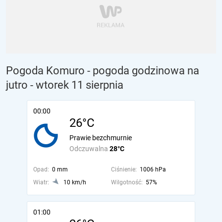
Pogoda Komuro - pogoda godzinowa na
jutro
- wtorek 11 sierpnia
00:00
26°C
Prawie bezchmurnie
Odczuwalna
28°C
Opad:
0 mm
Ciśnienie:
1006 hPa
Wiatr:
10 km/h
Wilgotność:
57%
01:00