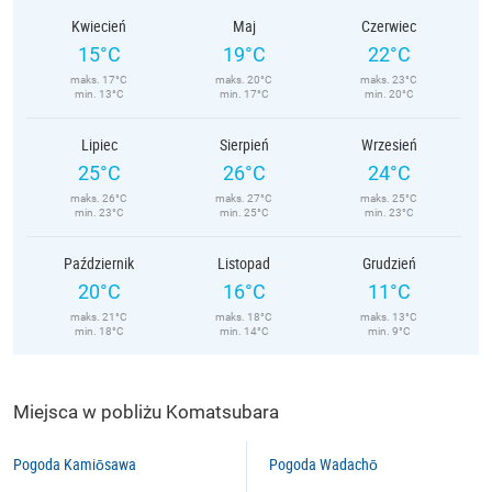
Kwiecień
Maj
Czerwiec
15°C
19°C
22°C
maks. 17°C
maks. 20°C
maks. 23°C
min. 13°C
min. 17°C
min. 20°C
Lipiec
Sierpień
Wrzesień
25°C
26°C
24°C
maks. 26°C
maks. 27°C
maks. 25°C
min. 23°C
min. 25°C
min. 23°C
Październik
Listopad
Grudzień
20°C
16°C
11°C
maks. 21°C
maks. 18°C
maks. 13°C
min. 18°C
min. 14°C
min. 9°C
Miejsca w pobliżu Komatsubara
Pogoda Kamiōsawa
Pogoda Wadachō