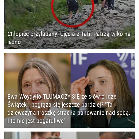
Chłopiec przyłapany. Ujęcia z Tatr. Patrzą tylko na
jedno
Ewa Woydyłło TŁUMACZY SIĘ ze słów o Idze
Świątek i pogrąża się jeszcze bardziej? "Ta
dziewczyna troszkę straciła panowanie nad sobą.
I to nie jest pogardliwe"