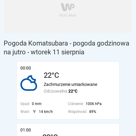
Pogoda Komatsubara - pogoda godzinowa
na jutro
- wtorek 11 sierpnia
00:00
22°C
Zachmurzenie umiarkowane
Odczuwalna
22°C
Opad:
0 mm
Ciśnienie:
1006 hPa
Wiatr:
14 km/h
Wilgotność:
89%
01:00