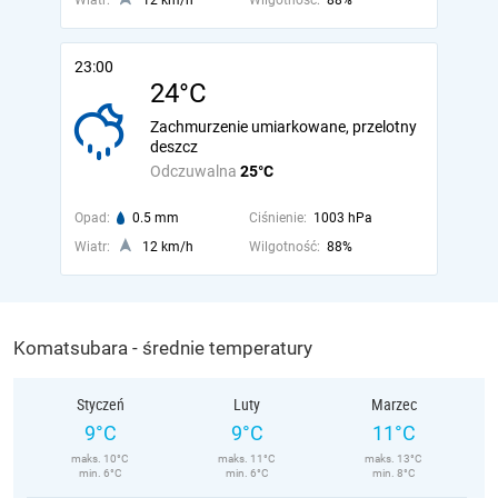
Wiatr:
12 km/h
Wilgotność:
88%
23:00
24°C
Zachmurzenie umiarkowane, przelotny
deszcz
Odczuwalna
25°C
Opad:
0.5 mm
Ciśnienie:
1003 hPa
Wiatr:
12 km/h
Wilgotność:
88%
Komatsubara - średnie temperatury
Styczeń
Luty
Marzec
9°C
9°C
11°C
maks. 10°C
maks. 11°C
maks. 13°C
min. 6°C
min. 6°C
min. 8°C