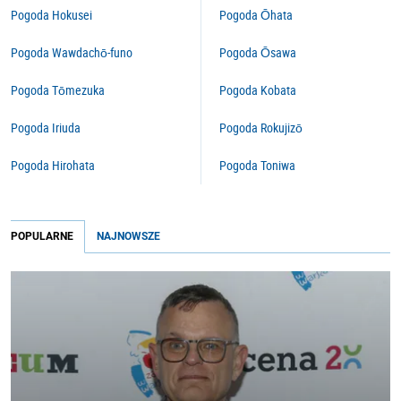
Pogoda Hokusei
Pogoda Ōhata
Pogoda Wawdachō-funo
Pogoda Ōsawa
Pogoda Tōmezuka
Pogoda Kobata
Pogoda Iriuda
Pogoda Rokujizō
Pogoda Hirohata
Pogoda Toniwa
POPULARNE
NAJNOWSZE