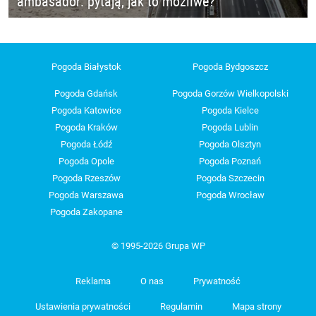
ambasador: pytają, jak to możliwe?
Pogoda Białystok
Pogoda Bydgoszcz
Pogoda Gdańsk
Pogoda Gorzów Wielkopolski
Pogoda Katowice
Pogoda Kielce
Pogoda Kraków
Pogoda Lublin
Pogoda Łódź
Pogoda Olsztyn
Pogoda Opole
Pogoda Poznań
Pogoda Rzeszów
Pogoda Szczecin
Pogoda Warszawa
Pogoda Wrocław
Pogoda Zakopane
© 1995-2026 Grupa WP
Reklama
O nas
Prywatność
Ustawienia prywatności
Regulamin
Mapa strony