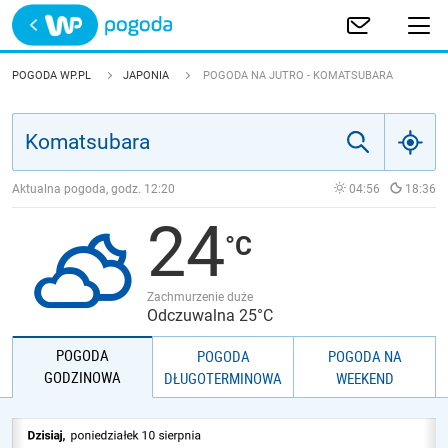
Trwa ładowanie
POLSKA
POGODA WP.PL
JAPONIA
POGODA NA JUTRO - KOMATSUBARA
EUROPA
ŚWIAT
Aktualna pogoda, godz.
12:20
04:56
18:36
24
JAKOŚĆ POWIETRZA
Zachmurzenie duże
Odczuwalna 25°C
POGODA
POGODA
POGODA NA
GODZINOWA
DŁUGOTERMINOWA
WEEKEND