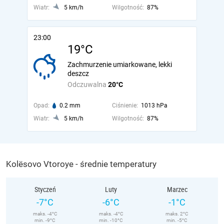
Wiatr:
5 km/h
Wilgotność:
87%
23:00
19°C
Zachmurzenie umiarkowane, lekki
deszcz
Odczuwalna
20°C
Opad:
0.2 mm
Ciśnienie:
1013 hPa
Wiatr:
5 km/h
Wilgotność:
87%
Kolësovo Vtoroye - średnie temperatury
Styczeń
Luty
Marzec
-7°C
-6°C
-1°C
maks. -4°C
maks. -4°C
maks. 2°C
min. -9°C
min. -10°C
min. -5°C