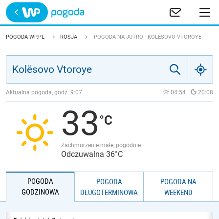
Trwa ładowanie
POLSKA
POGODA WP.PL
ROSJA
POGODA NA JUTRO - KOLËSOVO VTOROYE
EUROPA
ŚWIAT
Aktualna pogoda, godz.
9:07
04:54
20:08
33
JAKOŚĆ POWIETRZA
Zachmurzenie małe, pogodnie
Odczuwalna 36°C
POGODA
POGODA
POGODA NA
GODZINOWA
DŁUGOTERMINOWA
WEEKEND