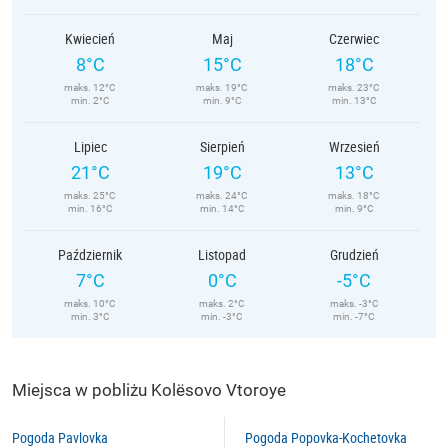
Kwiecień
Maj
Czerwiec
8°C
15°C
18°C
maks. 12°C
maks. 19°C
maks. 23°C
min. 2°C
min. 9°C
min. 13°C
Lipiec
Sierpień
Wrzesień
21°C
19°C
13°C
maks. 25°C
maks. 24°C
maks. 18°C
min. 16°C
min. 14°C
min. 9°C
Październik
Listopad
Grudzień
7°C
0°C
-5°C
maks. 10°C
maks. 2°C
maks. -3°C
min. 3°C
min. -3°C
min. -7°C
Miejsca w pobliżu Kolësovo Vtoroye
Pogoda Pavlovka
Pogoda Popovka-Kochetovka