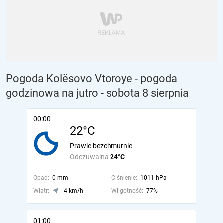
Pogoda Kolësovo Vtoroye - pogoda
godzinowa na jutro
- sobota 8 sierpnia
00:00
22°C
Prawie bezchmurnie
Odczuwalna
24°C
Opad:
0 mm
Ciśnienie:
1011 hPa
Wiatr:
4 km/h
Wilgotność:
77%
01:00