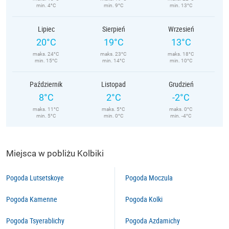
min. 4°C
min. 9°C
min. 13°C
Lipiec
Sierpień
Wrzesień
20°C
19°C
13°C
maks. 24°C
maks. 23°C
maks. 18°C
min. 15°C
min. 14°C
min. 10°C
Październik
Listopad
Grudzień
8°C
2°C
-2°C
maks. 11°C
maks. 5°C
maks. 0°C
min. 5°C
min. 0°C
min. -4°C
Miejsca w pobliżu Kolbiki
Pogoda Lutsetskoye
Pogoda Moczula
Pogoda Kamenne
Pogoda Kolki
Pogoda Tsyerablichy
Pogoda Azdamichy