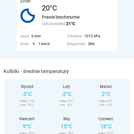
23:00
20°C
Prawie bezchmurnie
Odczuwalna
21°C
Opad:
0 mm
Ciśnienie:
1012 hPa
Wiatr:
7 km/h
Wilgotność:
58%
Kolbiki - średnie temperatury
Styczeń
Luty
Marzec
-3°C
-2°C
2°C
maks. -1°C
maks. 0°C
maks. 6°C
min. -5°C
min. -5°C
min. -2°C
Kwiecień
Maj
Czerwiec
9°C
15°C
18°C
maks. 13°C
maks. 19°C
maks. 22°C