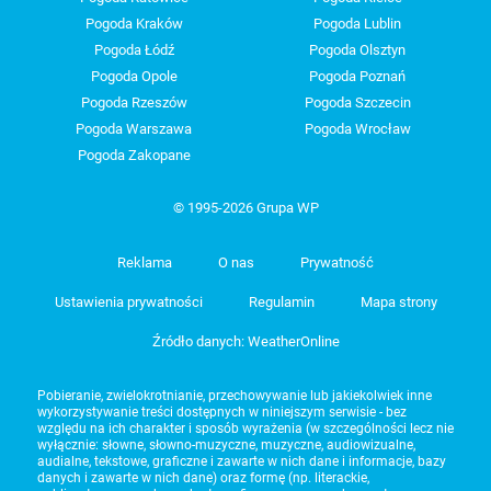
Pogoda Kraków
Pogoda Lublin
Pogoda Łódź
Pogoda Olsztyn
Pogoda Opole
Pogoda Poznań
Pogoda Rzeszów
Pogoda Szczecin
Pogoda Warszawa
Pogoda Wrocław
Pogoda Zakopane
© 1995-2026 Grupa WP
Reklama
O nas
Prywatność
Ustawienia prywatności
Regulamin
Mapa strony
Źródło danych: WeatherOnline
Pobieranie, zwielokrotnianie, przechowywanie lub jakiekolwiek inne
wykorzystywanie treści dostępnych w niniejszym serwisie - bez
względu na ich charakter i sposób wyrażenia (w szczególności lecz nie
wyłącznie: słowne, słowno-muzyczne, muzyczne, audiowizualne,
audialne, tekstowe, graficzne i zawarte w nich dane i informacje, bazy
danych i zawarte w nich dane) oraz formę (np. literackie,