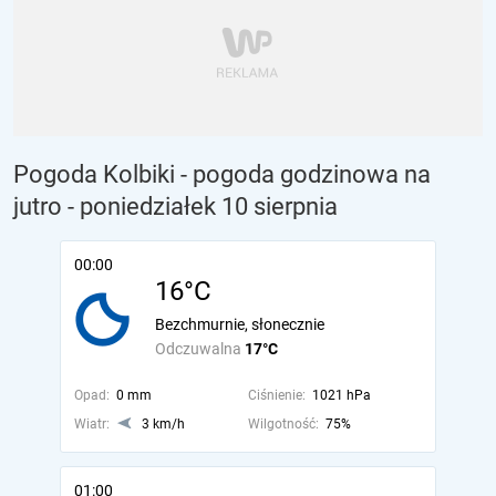
Pogoda Kolbiki - pogoda godzinowa na
jutro
- poniedziałek 10 sierpnia
00:00
16°C
Bezchmurnie, słonecznie
Odczuwalna
17°C
Opad:
0 mm
Ciśnienie:
1021 hPa
Wiatr:
3 km/h
Wilgotność:
75%
01:00