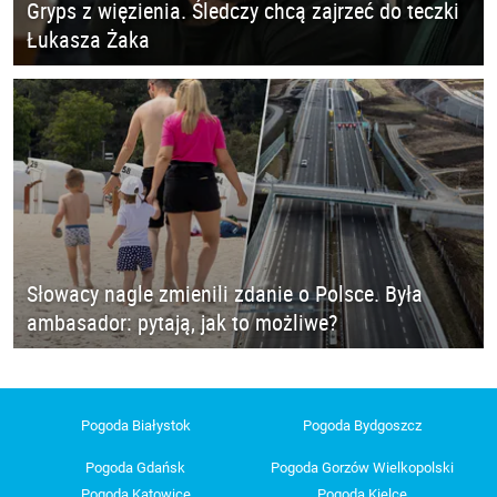
Gryps z więzienia. Śledczy chcą zajrzeć do teczki
Łukasza Żaka
Słowacy nagle zmienili zdanie o Polsce. Była
ambasador: pytają, jak to możliwe?
Pogoda Białystok
Pogoda Bydgoszcz
Pogoda Gdańsk
Pogoda Gorzów Wielkopolski
Pogoda Katowice
Pogoda Kielce