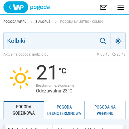
Trwa ładowanie
POLSKA
POGODA WP.PL
BIAŁORUŚ
POGODA NA JUTRO - KOLBIKI
EUROPA
ŚWIAT
Aktualna pogoda, godz.
6:05
05:45
20:48
21
JAKOŚĆ POWIETRZA
Bezchmurnie, słonecznie
Odczuwalna 23°C
POGODA
POGODA
POGODA NA
GODZINOWA
DŁUGOTERMINOWA
WEEKEND